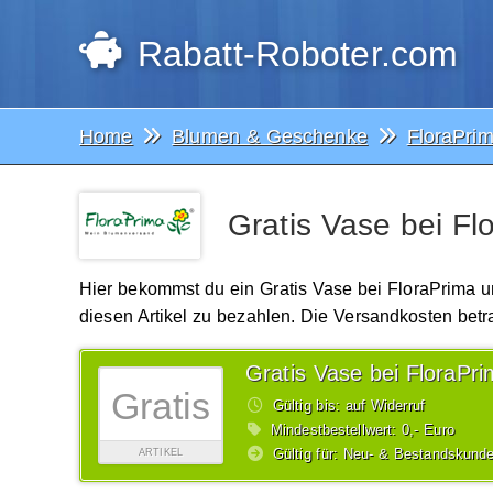
Rabatt-Roboter.com
Home
Blumen & Geschenke
FloraPri
Gratis Vase bei Fl
Hier bekommst du ein Gratis Vase bei FloraPrima u
diesen Artikel zu bezahlen. Die Versandkosten betra
Gratis Vase bei FloraPr
Gratis
Gültig bis: auf Widerruf
Mindestbestellwert: 0,- Euro
Gültig für: Neu- & Bestandskund
ARTIKEL