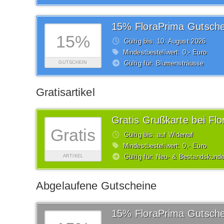
15% FloraPrima Gutsche
15%
Gültig bis: 10.
August
2026
Mindestbestellwert: 0,- Euro
Gültig für: Blumensträusse
GUTSCHEIN
Gratisartikel
Gratis Grußkarte bei Fl
Gratis
Gültig bis: auf Widerruf
Mindestbestellwert: 0,- Euro
Gültig für: Neu- & Bestandskund
ARTIKEL
Abgelaufene Gutscheine
15% FloraPrima Gutsche