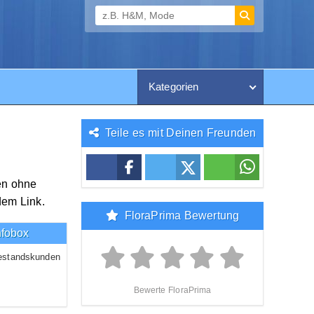
Kategorien
Teile es mit Deinen Freunden
en ohne
dem Link.
FloraPrima Bewertung
nfobox
estandskunden
Bewerte FloraPrima