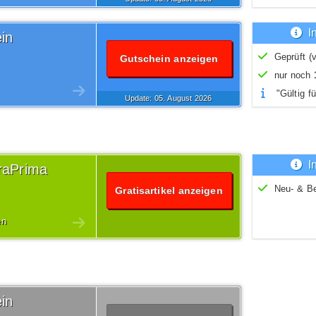
I
in
Geprüft (v
Gutschein anzeigen
nur noch
"Gültig fü
Update: 05.
August
2026
I
oraPrima
Neu- & B
Gratisartikel anzeigen
en
in