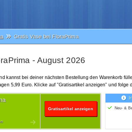
ma
Gratis Vase bei FloraPrima
oraPrima - August 2026
nd kannst bei deiner nächsten Bestellung den Warenkorb füll
gen 5,99 Euro. Klicke auf "Gratisartikel anzeigen" und folge 
I
ima
Neu- & B
Gratisartikel anzeigen
en