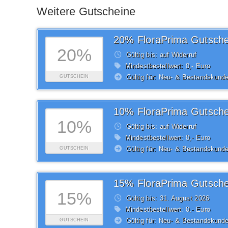
Weitere Gutscheine
20% FloraPrima Gutsche
20%
Gültig bis: auf Widerruf
Mindestbestellwert: 0,- Euro
Gültig für: Neu- & Bestandskund
GUTSCHEIN
10% FloraPrima Gutsche
10%
Gültig bis: auf Widerruf
Mindestbestellwert: 0,- Euro
Gültig für: Neu- & Bestandskund
GUTSCHEIN
15% FloraPrima Gutsche
15%
Gültig bis: 31.
August
2026
Mindestbestellwert: 0,- Euro
Gültig für: Neu- & Bestandskund
GUTSCHEIN