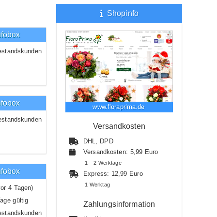
Shopinfo
nfobox
estandskunden
nfobox
www.floraprima.de
estandskunden
Versandkosten
DHL, DPD
Versandkosten: 5,99 Euro
1 - 2 Werktage
nfobox
Express: 12,99 Euro
1 Werktag
or 4 Tagen)
age gültig
Zahlungsinformation
estandskunden