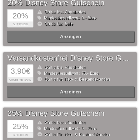
20% Disney Store Gutschein
Gültig bis: Abgelaufen
20%
Mindestbestellwert: 0,- Euro
Gültig für: Sale
GUTSCHEIN
Anzeigen
Versandkostenfrei Disney Store Gutschein
Gültig bis: Abgelaufen
3,90€
Mindestbestellwert: 75,- Euro
Gültig für: Neu- & Bestandskunden
GRATIS VERSAND
Anzeigen
25% Disney Store Gutschein
Gültig bis: Abgelaufen
25%
Mindestbestellwert: 0,- Euro
Gültig für: Neu- & Bestandskunden
GUTSCHEIN