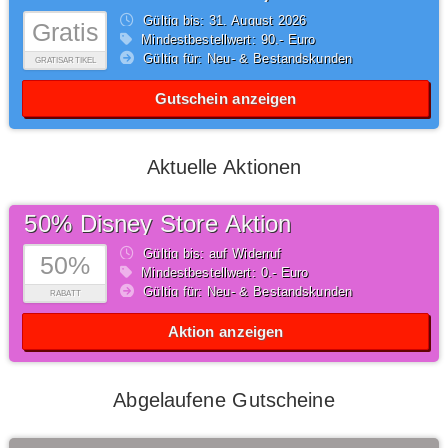
Gültig bis: 31.
August
2026
Gratis
Mindestbestellwert: 90,- Euro
Gültig für: Neu- & Bestandskunden
GRATISARTIKEL
Gutschein anzeigen
Aktuelle Aktionen
50% Disney Store Aktion
Gültig bis: auf Widerruf
50%
Mindestbestellwert: 0,- Euro
Gültig für: Neu- & Bestandskunden
RABATT
Aktion anzeigen
Abgelaufene Gutscheine