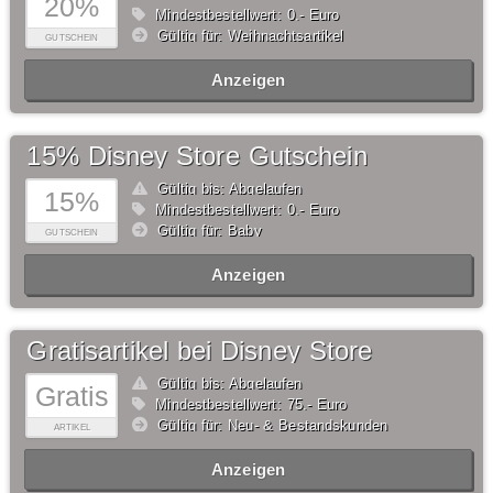
20%
Mindestbestellwert: 0,- Euro
Gültig für: Weihnachtsartikel
GUTSCHEIN
Anzeigen
15% Disney Store Gutschein
Gültig bis: Abgelaufen
15%
Mindestbestellwert: 0,- Euro
Gültig für: Baby
GUTSCHEIN
Anzeigen
Gratisartikel bei Disney Store
Gültig bis: Abgelaufen
Gratis
Mindestbestellwert: 75,- Euro
Gültig für: Neu- & Bestandskunden
ARTIKEL
Anzeigen