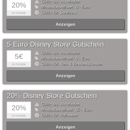
Gültig bis: Abgelaufen
20%
Mindestbestellwert: 0,- Euro
Gültig für: Spielzeug
GUTSCHEIN
Anzeigen
5 Euro Disney Store Gutschein
Gültig bis: Abgelaufen
5€
Mindestbestellwert: 0,- Euro
Gültig für: Neu- & Bestandskunden
GUTSCHEIN
Anzeigen
20% Disney Store Gutschein
Gültig bis: Abgelaufen
20%
Mindestbestellwert: 65,- Euro
Gültig für: Halloween
GUTSCHEIN
Anzeigen