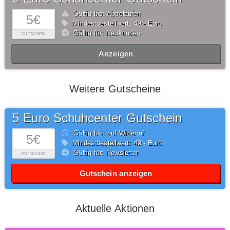
Gültig bis: Abgelaufen
5€
Mindestbestellwert: 49,- Euro
Gültig für: Neukunden
GUTSCHEIN
Anzeigen
Weitere Gutscheine
5 Euro Schuhcenter Gutschein
Gültig bis: auf Widerruf
5€
Mindestbestellwert: 49,- Euro
Gültig für: Newsletter
GUTSCHEIN
Gutschein anzeigen
Aktuelle Aktionen