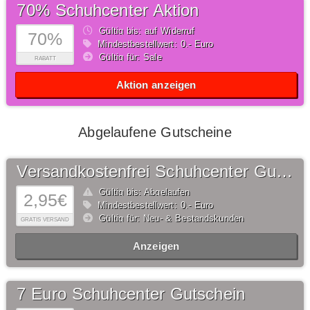
70% Schuhcenter Aktion
Gültig bis: auf Widerruf
70%
Mindestbestellwert: 0,- Euro
Gültig für: Sale
RABATT
Aktion anzeigen
Abgelaufene Gutscheine
Versandkostenfrei Schuhcenter Gutschein
Gültig bis: Abgelaufen
2,95€
Mindestbestellwert: 0,- Euro
Gültig für: Neu- & Bestandskunden
GRATIS VERSAND
Anzeigen
7 Euro Schuhcenter Gutschein