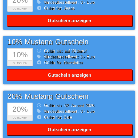
20%
Mindestbestellwert: 0,- Euro
Gültig für: Jeans
GUTSCHEIN
Gutschein anzeigen
10% Mustang Gutschein
Gültig bis: auf Widerruf
10%
Mindestbestellwert: 0,- Euro
Gültig für: Newsletter
GUTSCHEIN
Gutschein anzeigen
20% Mustang Gutschein
Gültig bis: 02.
August
2026
20%
Mindestbestellwert: 0,- Euro
Gültig für: Sale
GUTSCHEIN
Gutschein anzeigen