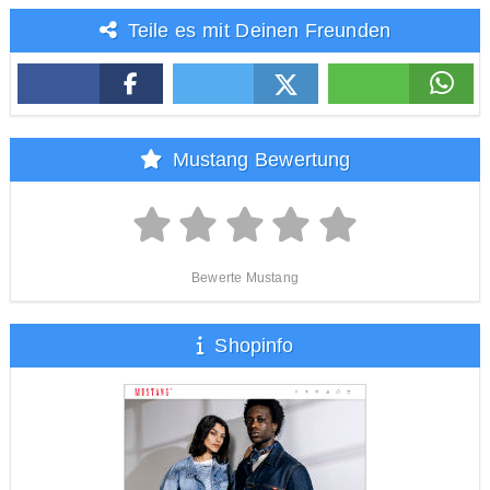
Teile es mit Deinen Freunden
Mustang Bewertung
Bewerte Mustang
Shopinfo