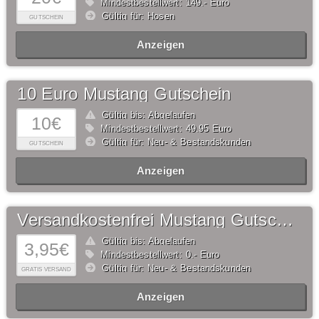
Mindestbestellwert: 149,- Euro
Gültig für: Hosen
GUTSCHEIN
Anzeigen
10 Euro Mustang Gutschein
Gültig bis: Abgelaufen
10€
Mindestbestellwert: 49,95 Euro
Gültig für: Neu- & Bestandskunden
GUTSCHEIN
Anzeigen
Versandkostenfrei Mustang Gutschein
Gültig bis: Abgelaufen
3,95€
Mindestbestellwert: 0,- Euro
Gültig für: Neu- & Bestandskunden
GRATIS VERSAND
Anzeigen