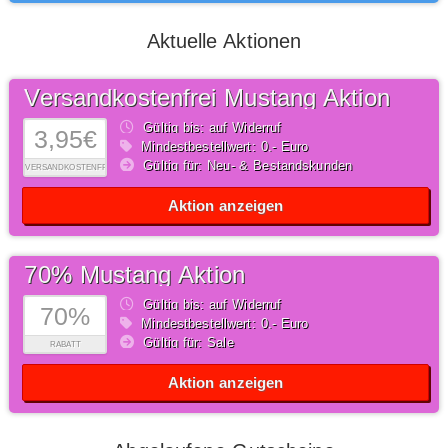
Aktuelle Aktionen
Versandkostenfrei Mustang Aktion
Gültig bis: auf Widerruf
3,95€
Mindestbestellwert: 0,- Euro
Gültig für: Neu- & Bestandskunden
VERSANDKOSTENFREI
Aktion anzeigen
70% Mustang Aktion
Gültig bis: auf Widerruf
70%
Mindestbestellwert: 0,- Euro
Gültig für: Sale
RABATT
Aktion anzeigen