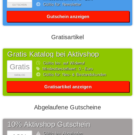
Gültig für: Newsletter
GUTSCHEIN
Gutschein anzeigen
Gratisartikel
Gratis Katalog bei Aktivshop
Gültig bis: auf Widerruf
Gratis
Mindestbestellwert: 0,- Euro
Gültig für: Neu- & Bestandskunden
KATALOG
Gratisartikel anzeigen
Abgelaufene Gutscheine
10% Aktivshop Gutschein
Gültig bis: Abgelaufen