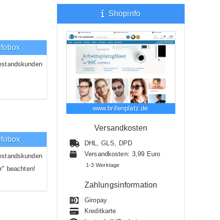
Shopinfo
nfobox
estandskunden
www.brillenplatz.de
Versandkosten
nfobox
DHL, GLS, DPD
Versandkosten: 3,99 Euro
estandskunden
1-3 Werktage
r" beachten!
Zahlungsinformation
Giropay
Kreditkarte