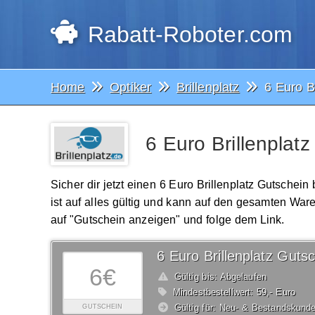
Rabatt-Roboter.com
Home
Optiker
Brillenplatz
6 Euro B
6 Euro Brillenplat
Sicher dir jetzt einen 6 Euro Brillenplatz Gutschei
ist auf alles gültig und kann auf den gesamten Wa
auf "Gutschein anzeigen" und folge dem Link.
6 Euro Brillenplatz Guts
6€
Gültig bis: Abgelaufen
Mindestbestellwert: 59,- Euro
Gültig für: Neu- & Bestandskund
GUTSCHEIN