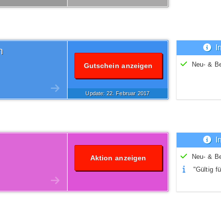
I
n
Neu- & B
Gutschein anzeigen
Update: 22.
Februar
2017
I
Neu- & B
Aktion anzeigen
"Gültig fü