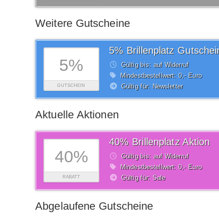
Weitere Gutscheine
5% Brillenplatz Gutschei
5%
Gültig bis: auf Widerruf
Mindestbestellwert: 0,- Euro
Gültig für: Newsletter
GUTSCHEIN
Aktuelle Aktionen
40% Brillenplatz Aktion
40%
Gültig bis: auf Widerruf
Mindestbestellwert: 0,- Euro
Gültig für: Sale
RABATT
Abgelaufene Gutscheine