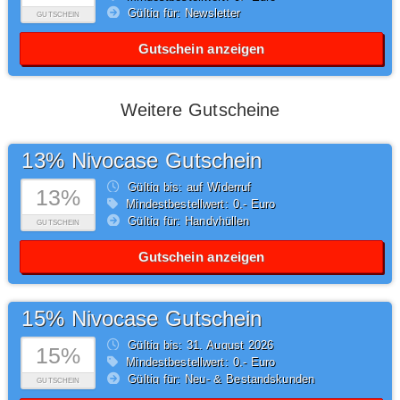
Gültig für: Newsletter
GUTSCHEIN
Gutschein anzeigen
Weitere Gutscheine
13% Nivocase Gutschein
Gültig bis: auf Widerruf
13%
Mindestbestellwert: 0,- Euro
Gültig für: Handyhüllen
GUTSCHEIN
Gutschein anzeigen
15% Nivocase Gutschein
Gültig bis: 31.
August
2026
15%
Mindestbestellwert: 0,- Euro
Gültig für: Neu- & Bestandskunden
GUTSCHEIN