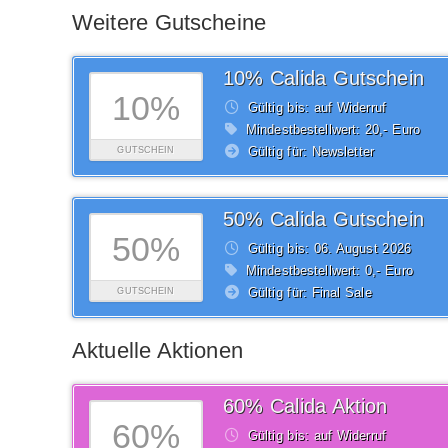
Weitere Gutscheine
10% Calida Gutschein
10%
Gültig bis: auf Widerruf
Mindestbestellwert: 20,- Euro
Gültig für: Newsletter
GUTSCHEIN
50% Calida Gutschein
50%
Gültig bis: 06.
August
2026
Mindestbestellwert: 0,- Euro
Gültig für: Final Sale
GUTSCHEIN
Aktuelle Aktionen
60% Calida Aktion
60%
Gültig bis: auf Widerruf