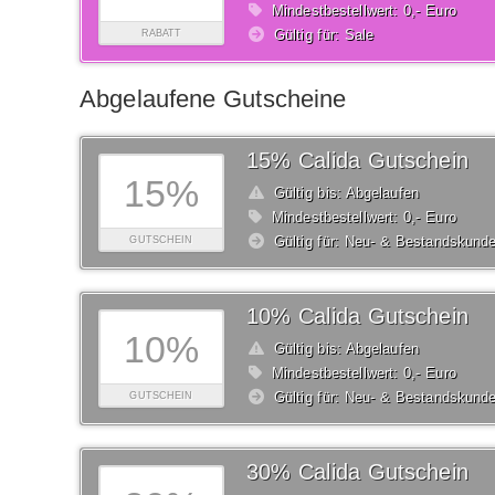
Mindestbestellwert: 0,- Euro
Gültig für: Sale
RABATT
Abgelaufene Gutscheine
15% Calida Gutschein
15%
Gültig bis: Abgelaufen
Mindestbestellwert: 0,- Euro
Gültig für: Neu- & Bestandskund
GUTSCHEIN
10% Calida Gutschein
10%
Gültig bis: Abgelaufen
Mindestbestellwert: 0,- Euro
Gültig für: Neu- & Bestandskund
GUTSCHEIN
30% Calida Gutschein