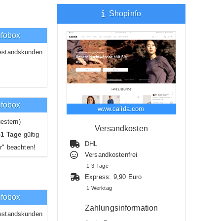
Shopinfo
nfobox
estandskunden
nfobox
www.calida.com
estern)
Versandkosten
-1 Tage
gültig
DHL
r" beachten!
Versandkostenfrei
1-3 Tage
Express: 9,90 Euro
1 Werktag
nfobox
Zahlungsinformation
estandskunden