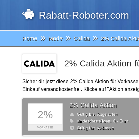
Rabatt-Roboter.com
Home
Mode
Calida
2% Calida Akti
2% Calida Aktion f
Sicher dir jetzt diese 2% Calida Aktion für Vorkass
Einkauf versandkostenfrei. Klicke auf "Aktion anzei
2% Calida Aktion
2%
Gültig bis: Abgelaufen
Mindestbestellwert: 0,- Euro
Gültig für: Vorkasse
VORKASSE