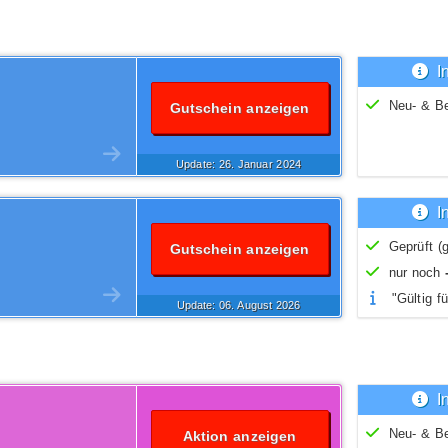
I
Neu- & B
Gutschein anzeigen
Update: 26.
Januar
2024
I
Geprüft (g
Gutschein anzeigen
nur noch
"Gültig fü
Update: 06.
August
2026
I
Neu- & B
Aktion anzeigen