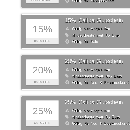
Gültig für: Mengenrabatt
MENGENRABATT
15% Calida Gutschein
15%
Gültig bis: Abgelaufen
Mindestbestellwert: 0,- Euro
Gültig für: Sale
GUTSCHEIN
20% Calida Gutschein
20%
Gültig bis: Abgelaufen
Mindestbestellwert: 80,- Euro
Gültig für: Neu- & Bestandskund
GUTSCHEIN
25% Calida Gutschein
25%
Gültig bis: Abgelaufen
Mindestbestellwert: 0,- Euro
Gültig für: Neu- & Bestandskund
GUTSCHEIN