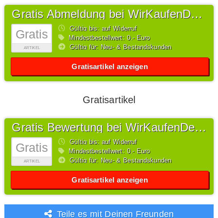
Gratis Abmeldung bei WirKaufenDeinAuto
Gültig bis: auf Widerruf
Gratis
Mindestbestellwert: 0,- Euro
Gültig für: Neu- & Bestandskunden
ARTIKEL
Gratisartikel anzeigen
Gratisartikel
Gratis Bewertung bei WirKaufenDeinAuto
Gültig bis: auf Widerruf
Gratis
Mindestbestellwert: 0,- Euro
Gültig für: Neu- & Bestandskunden
ARTIKEL
Gratisartikel anzeigen
Teile es mit Deinen Freunden