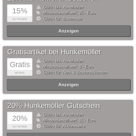
Gültig bis: Abgelaufen
15%
Mindestbestellwert: 25,- Euro
Gültig für: Bademode
GUTSCHEIN
Anzeigen
Gratisartikel bei Hunkemöller
Gültig bis: Abgelaufen
Gratis
Mindestbestellwert: 0,- Euro
Gültig für: Neu- & Bestandskunden
ARTIKEL
Anzeigen
20% Hunkemöller Gutschein
Gültig bis: Abgelaufen
20%
Mindestbestellwert: 11,- Euro
Gültig für: Aktionsseite
GUTSCHEIN