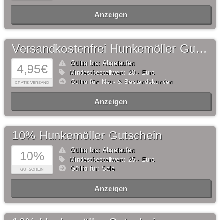
Anzeigen
Versandkostenfrei Hunkemöller Gutschein
Gültig bis: Abgelaufen
4,95€
Mindestbestellwert: 20,- Euro
Gültig für: Neu- & Bestandskunden
GRATIS VERSAND
Anzeigen
10% Hunkemöller Gutschein
Gültig bis: Abgelaufen
10%
Mindestbestellwert: 25,- Euro
Gültig für: Sale
GUTSCHEIN
Anzeigen