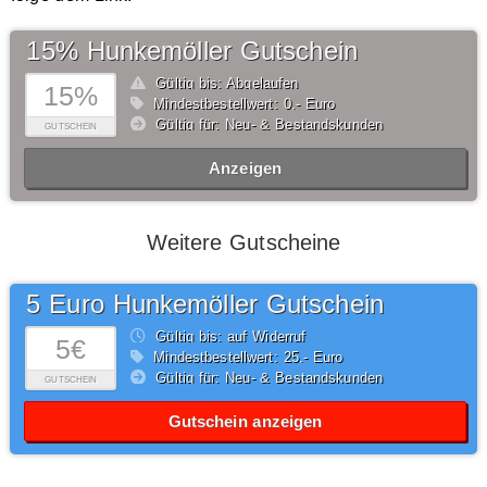
15% Hunkemöller Gutschein
Gültig bis: Abgelaufen
15%
Mindestbestellwert: 0,- Euro
Gültig für: Neu- & Bestandskunden
GUTSCHEIN
Anzeigen
Weitere Gutscheine
5 Euro Hunkemöller Gutschein
Gültig bis: auf Widerruf
5€
Mindestbestellwert: 25,- Euro
Gültig für: Neu- & Bestandskunden
GUTSCHEIN
Gutschein anzeigen