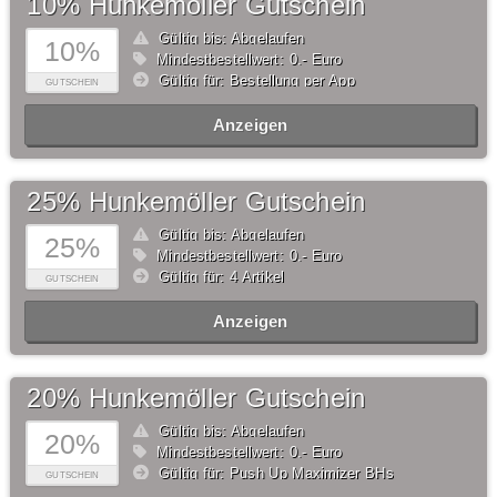
10% Hunkemöller Gutschein
Gültig bis: Abgelaufen
10%
Mindestbestellwert: 0,- Euro
Gültig für: Bestellung per App
GUTSCHEIN
Anzeigen
25% Hunkemöller Gutschein
Gültig bis: Abgelaufen
25%
Mindestbestellwert: 0,- Euro
Gültig für: 4 Artikel
GUTSCHEIN
Anzeigen
20% Hunkemöller Gutschein
Gültig bis: Abgelaufen
20%
Mindestbestellwert: 0,- Euro
Gültig für: Push Up Maximizer BHs
GUTSCHEIN