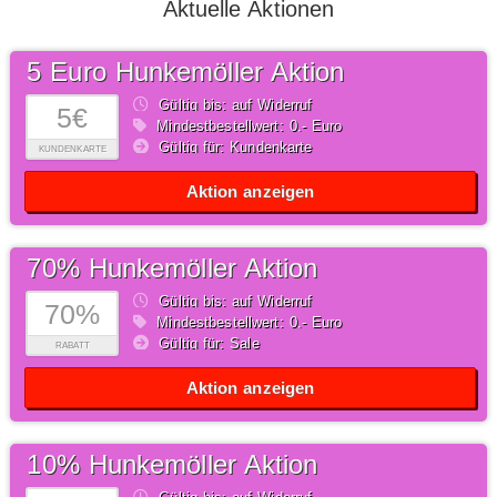
Aktuelle Aktionen
5 Euro Hunkemöller Aktion
Gültig bis: auf Widerruf
5€
Mindestbestellwert: 0,- Euro
Gültig für: Kundenkarte
KUNDENKARTE
Aktion anzeigen
70% Hunkemöller Aktion
Gültig bis: auf Widerruf
70%
Mindestbestellwert: 0,- Euro
Gültig für: Sale
RABATT
Aktion anzeigen
10% Hunkemöller Aktion