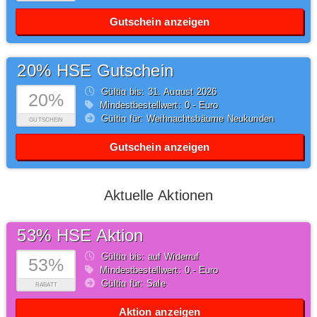
Gutschein anzeigen
20% HSE Gutschein
Gültig bis: 31.
August
2026
20%
Mindestbestellwert: 0,- Euro
Gültig für: Weihnachtsbäume Neukunden
GUTSCHEIN
Gutschein anzeigen
Aktuelle Aktionen
53% HSE Aktion
Gültig bis: auf Widerruf
53%
Mindestbestellwert: 0,- Euro
Gültig für: Sale
RABATT
Aktion anzeigen