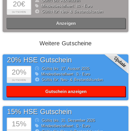
Gültig bis: Abgelaufen
20€
Mindestbestellwert: 80,- Euro
Gültig für: Neu- & Bestandskunden
GUTSCHEIN
Anzeigen
Weitere Gutscheine
20% HSE Gutschein
Gültig bis: 27.
August
2026
20%
Mindestbestellwert: 0,- Euro
Gültig für: Neu- & Bestandskunden
GUTSCHEIN
Gutschein anzeigen
15% HSE Gutschein
Gültig bis: 31.
Dezember
2026
15%
Mindestbestellwert: 0,- Euro