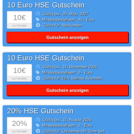
10 Euro HSE Gutschein
Gültig bis: 20.
März
2027
10€
Mindestbestellwert: 40,- Euro
Gültig für: Neukunden
GUTSCHEIN
Gutschein anzeigen
10 Euro HSE Gutschein
Gültig bis: 31.
Dezember
2026
10€
Mindestbestellwert: 0,- Euro
Gültig für: Ellis Springs Kosmetik
GUTSCHEIN
Gutschein anzeigen
20% HSE Gutschein
Gültig bis: 31.
August
2026
20%
Mindestbestellwert: 0,- Euro
Gültig für: Christmas Me Time Set
GUTSCHEIN