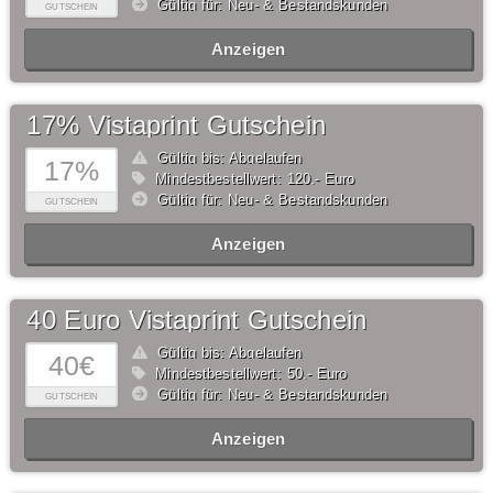
Gültig für: Neu- & Bestandskunden
GUTSCHEIN
Anzeigen
17% Vistaprint Gutschein
Gültig bis: Abgelaufen
17%
Mindestbestellwert: 120,- Euro
Gültig für: Neu- & Bestandskunden
GUTSCHEIN
Anzeigen
40 Euro Vistaprint Gutschein
Gültig bis: Abgelaufen
40€
Mindestbestellwert: 50,- Euro
Gültig für: Neu- & Bestandskunden
GUTSCHEIN
Anzeigen