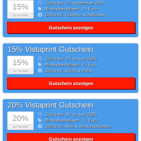
Gültig bis: 22.
September
2026
15%
Mindestbestellwert: 0,- Euro
Gültig für: Etiketten & Aufkleber
GUTSCHEIN
Gutschein anzeigen
15% Vistaprint Gutschein
Gültig bis: 24.
August
2026
15%
Mindestbestellwert: 0,- Euro
Gültig für: Shirts & Polos
GUTSCHEIN
Gutschein anzeigen
20% Vistaprint Gutschein
Gültig bis: 16.
August
2026
20%
Mindestbestellwert: 0,- Euro
Gültig für: Neu- & Bestandskunden
GUTSCHEIN
Gutschein anzeigen