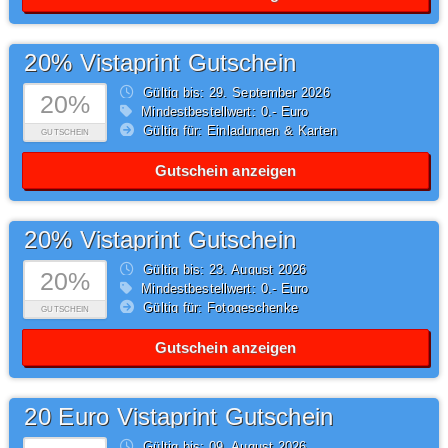
20% Vistaprint Gutschein
Gültig bis: 29.
September
2026
20%
Mindestbestellwert: 0,- Euro
Gültig für: Einladungen & Karten
GUTSCHEIN
Gutschein anzeigen
20% Vistaprint Gutschein
Gültig bis: 23.
August
2026
20%
Mindestbestellwert: 0,- Euro
Gültig für: Fotogeschenke
GUTSCHEIN
Gutschein anzeigen
20 Euro Vistaprint Gutschein
Gültig bis: 09.
August
2026