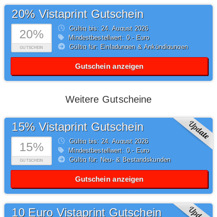
20% Vistaprint Gutschein
Gültig bis: 24.
August
2026
20%
Mindestbestellwert: 0,- Euro
Gültig für: Einladungen & Ankündigungen
GUTSCHEIN
Gutschein anzeigen
Weitere Gutscheine
15% Vistaprint Gutschein
Gültig bis: 24.
August
2026
15%
Mindestbestellwert: 0,- Euro
Gültig für: Neu- & Bestandskunden
GUTSCHEIN
Gutschein anzeigen
10 Euro Vistaprint Gutschein