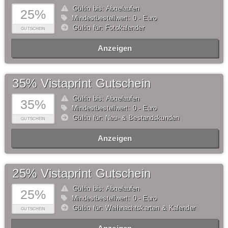
Gültig bis: Abgelaufen
25%
Mindestbestellwert: 0,- Euro
Gültig für: Fotokalender
GUTSCHEIN
Anzeigen
35% Vistaprint Gutschein
Gültig bis: Abgelaufen
35%
Mindestbestellwert: 0,- Euro
Gültig für: Neu- & Bestandskunden
GUTSCHEIN
Anzeigen
25% Vistaprint Gutschein
Gültig bis: Abgelaufen
25%
Mindestbestellwert: 0,- Euro
Gültig für: Weihnachtskarten & Kalender
GUTSCHEIN