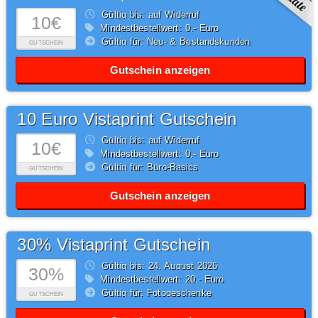
Gültig bis: auf Widerruf
10€
Mindestbestellwert: 0,- Euro
Gültig für: Neu- & Bestandskunden
GUTSCHEIN
Gutschein anzeigen
10 Euro Vistaprint Gutschein
Gültig bis: auf Widerruf
10€
Mindestbestellwert: 0,- Euro
Gültig für: Büro-Basics
GUTSCHEIN
Gutschein anzeigen
30% Vistaprint Gutschein
Gültig bis: 24.
August
2026
30%
Mindestbestellwert: 20,- Euro
Gültig für: Fotogeschenke
GUTSCHEIN