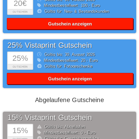
20€
Mindestbestellwert: 100,- Euro
Gültig für: Neu- & Bestandskunden
GUTSCHEIN
Gutschein anzeigen
25% Vistaprint Gutschein
Gültig bis: 30.
August
2026
25%
Mindestbestellwert: 20,- Euro
Gültig für: Fotogeschenke
GUTSCHEIN
Gutschein anzeigen
Abgelaufene Gutscheine
15% Vistaprint Gutschein
Gültig bis: Abgelaufen
15%
Mindestbestellwert: 0,- Euro
Gültig für: Geschäftsprodukte