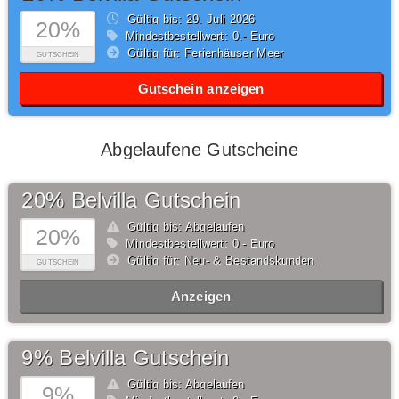
Gültig bis: 29.
Juli
2026
20%
Mindestbestellwert: 0,- Euro
Gültig für: Ferienhäuser Meer
GUTSCHEIN
Gutschein anzeigen
Abgelaufene Gutscheine
20% Belvilla Gutschein
Gültig bis: Abgelaufen
20%
Mindestbestellwert: 0,- Euro
Gültig für: Neu- & Bestandskunden
GUTSCHEIN
Anzeigen
9% Belvilla Gutschein
Gültig bis: Abgelaufen
9%