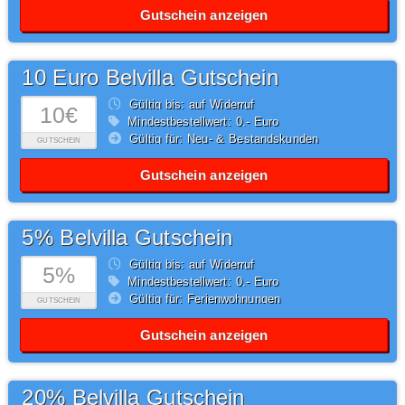
Gutschein anzeigen
10 Euro Belvilla Gutschein
Gültig bis: auf Widerruf
10€
Mindestbestellwert: 0,- Euro
Gültig für: Neu- & Bestandskunden
GUTSCHEIN
Gutschein anzeigen
5% Belvilla Gutschein
Gültig bis: auf Widerruf
5%
Mindestbestellwert: 0,- Euro
Gültig für: Ferienwohnungen
GUTSCHEIN
Gutschein anzeigen
20% Belvilla Gutschein