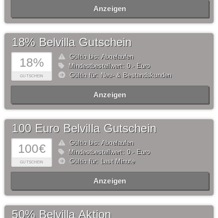
Anzeigen
18% Belvilla Gutschein
Gültig bis: Abgelaufen
18%
Mindestbestellwert: 0,- Euro
Gültig für: Neu- & Bestandskunden
GUTSCHEIN
Anzeigen
100 Euro Belvilla Gutschein
Gültig bis: Abgelaufen
100€
Mindestbestellwert: 0,- Euro
Gültig für: Last Minute
GUTSCHEIN
Anzeigen
50% Belvilla Aktion