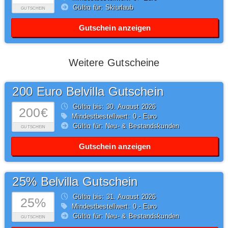
Gültig für: Skiurlaub
GUTSCHEIN
Gutschein anzeigen
Weitere Gutscheine
200 Euro Belvilla Gutschein
Gültig bis: 30.
August
2026
200€
Mindestbestellwert: 0,- Euro
Gültig für: Neu- & Bestandskunden
GUTSCHEIN
Gutschein anzeigen
25% Belvilla Gutschein
Gültig bis: 31.
August
2026
25%
Mindestbestellwert: 0,- Euro
Gültig für: Neu- & Bestandskunden
GUTSCHEIN