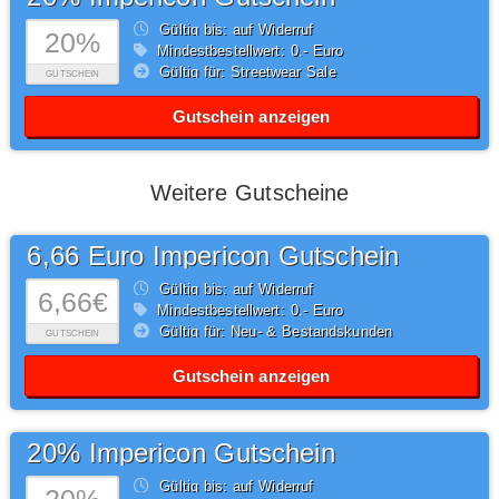
Gültig bis: auf Widerruf
20%
Mindestbestellwert: 0,- Euro
Gültig für: Streetwear Sale
GUTSCHEIN
Gutschein anzeigen
Weitere Gutscheine
6,66 Euro Impericon Gutschein
Gültig bis: auf Widerruf
6,66€
Mindestbestellwert: 0,- Euro
Gültig für: Neu- & Bestandskunden
GUTSCHEIN
Gutschein anzeigen
20% Impericon Gutschein
Gültig bis: auf Widerruf