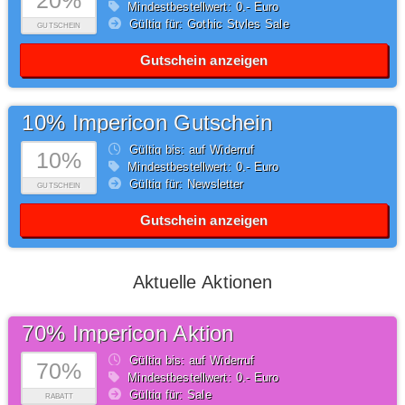
20%
Mindestbestellwert: 0,- Euro
Gültig für: Gothic Styles Sale
GUTSCHEIN
Gutschein anzeigen
10% Impericon Gutschein
Gültig bis: auf Widerruf
10%
Mindestbestellwert: 0,- Euro
Gültig für: Newsletter
GUTSCHEIN
Gutschein anzeigen
Aktuelle Aktionen
70% Impericon Aktion
Gültig bis: auf Widerruf
70%
Mindestbestellwert: 0,- Euro
Gültig für: Sale
RABATT