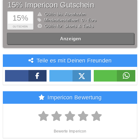
15% Impericon Gutschein
Gültig bis: Abgelaufen
15%
Mindestbestellwert: 0,- Euro
Gültig für: Shorts & Tanks
GUTSCHEIN
Anzeigen
Teile es mit Deinen Freunden
Impericon Bewertung
Bewerte Impericon