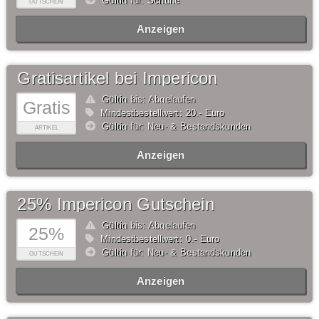
Gültig für: Schuhe
GUTSCHEIN
Anzeigen
Gratisartikel bei Impericon
Gültig bis: Abgelaufen
Gratis
Mindestbestellwert: 20,- Euro
Gültig für: Neu- & Bestandskunden
ARTIKEL
Anzeigen
25% Impericon Gutschein
Gültig bis: Abgelaufen
25%
Mindestbestellwert: 0,- Euro
Gültig für: Neu- & Bestandskunden
GUTSCHEIN
Anzeigen