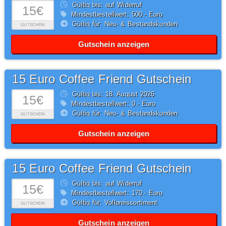
Gültig bis: auf Widerruf
15€
Mindestbestellwert: 500,- Euro
Gültig für: Neu- & Bestandskunden
GUTSCHEIN
Gutschein anzeigen
15 Euro Coffee Friend Gutschein
Gültig bis: 18.
August
2026
15€
Mindestbestellwert: 0,- Euro
Gültig für: Neu- & Bestandskunden
GUTSCHEIN
Gutschein anzeigen
15 Euro Coffee Friend Gutschein
Gültig bis: auf Widerruf
15€
Mindestbestellwert: 170,- Euro
Gültig für: Vollpreissortiment
GUTSCHEIN
Gutschein anzeigen