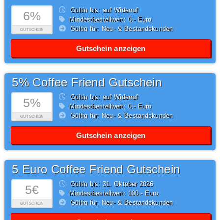
Gültig bis: auf Widerruf
6%
Mindestbestellwert: 0,- Euro
Gültig für: Neu- & Bestandskunden
GUTSCHEIN
Gutschein anzeigen
5% Coffee Friend Gutschein
Gültig bis: auf Widerruf
5%
Mindestbestellwert: 0,- Euro
Gültig für: Neu- & Bestandskunden
GUTSCHEIN
Gutschein anzeigen
5 Euro Coffee Friend Gutschein
Gültig bis: 31.
Oktober
2026
5€
Mindestbestellwert: 100,- Euro
Gültig für: Neu- & Bestandskunden
GUTSCHEIN