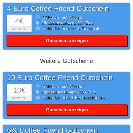
4 Euro Coffee Friend Gutschein
Gültig bis: auf Widerruf
4€
Mindestbestellwert: 50,- Euro
Gültig für: Reiniger & Ersatzteile
GUTSCHEIN
Gutschein anzeigen
Weitere Gutscheine
10 Euro Coffee Friend Gutschein
Gültig bis: auf Widerruf
10€
Mindestbestellwert: 200,- Euro
Gültig für: Neu- & Bestandskunden
GUTSCHEIN
Gutschein anzeigen
6% Coffee Friend Gutschein