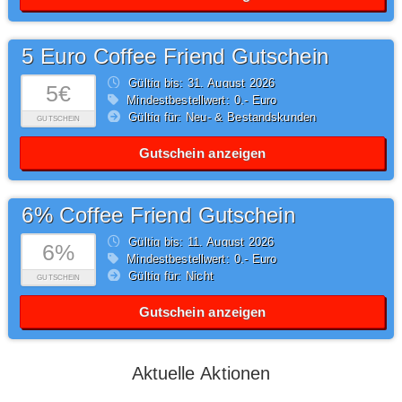
5 Euro Coffee Friend Gutschein
Gültig bis: 31.
August
2026
5€
Mindestbestellwert: 0,- Euro
Gültig für: Neu- & Bestandskunden
GUTSCHEIN
Gutschein anzeigen
6% Coffee Friend Gutschein
Gültig bis: 11.
August
2026
6%
Mindestbestellwert: 0,- Euro
Gültig für: Nicht
GUTSCHEIN
Gutschein anzeigen
Aktuelle Aktionen