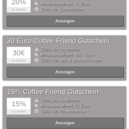
20%
Mindestbestellwert: 0,- Euro
Gültig für: Kaffeemühlen
GUTSCHEIN
Anzeigen
30 Euro Coffee Friend Gutschein
Gültig bis: Abgelaufen
30€
Mindestbestellwert: 400,- Euro
Gültig für: Neu- & Bestandskunden
GUTSCHEIN
Anzeigen
15% Coffee Friend Gutschein
Gültig bis: Abgelaufen
15%
Mindestbestellwert: 0,- Euro
Gültig für: Pflegeprodukte
GUTSCHEIN
Anzeigen