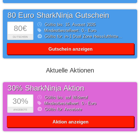
80 Euro SharkNinja Gutschein
Gültig bis: 15.
August
2026
80€
Mindestbestellwert: 0,- Euro
Gültig für: in-1 Dual Zone Heissluftfritteuse
GUTSCHEIN
Gutschein anzeigen
Aktuelle Aktionen
30% SharkNinja Aktion
Gültig bis: auf Widerruf
30%
Mindestbestellwert: 0,- Euro
Gültig für: Angebote
ANGEBOTE
Aktion anzeigen