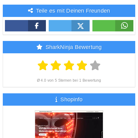
Teile es mit Deinen Freunden
SharkNinja Bewertung
Ø 4.0 von 5 Sternen bei 1 Bewertung
Shopinfo