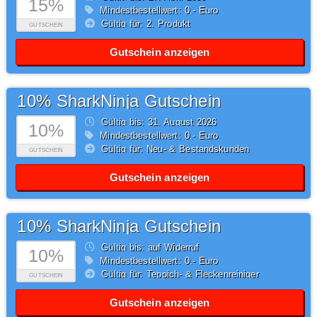
15%
Mindestbestellwert: 0,- Euro
Gültig für: 2. Produkt
GUTSCHEIN
Gutschein anzeigen
10% SharkNinja Gutschein
Gültig bis: 31.
August
2026
10%
Mindestbestellwert: 0,- Euro
Gültig für: Neu- & Bestandskunden
GUTSCHEIN
Gutschein anzeigen
10% SharkNinja Gutschein
Gültig bis: auf Widerruf
10%
Mindestbestellwert: 0,- Euro
Gültig für: Teppich- & Fleckenreiniger
GUTSCHEIN
Gutschein anzeigen