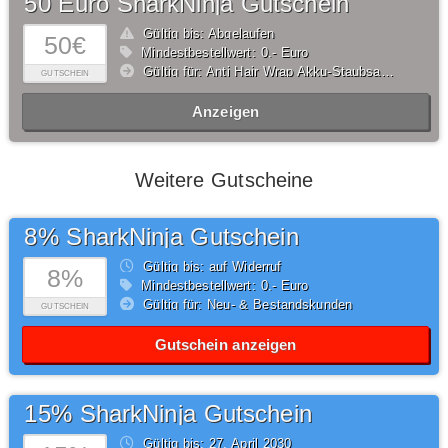
50 Euro SharkNinja Gutschein
Gültig bis: Abgelaufen
50€
Mindestbestellwert: 0,- Euro
Gültig für: Anti Hair Wrap Akku-Staubsauger
GUTSCHEIN
Anzeigen
Weitere Gutscheine
8% SharkNinja Gutschein
Gültig bis: auf Widerruf
8%
Mindestbestellwert: 0,- Euro
Gültig für: Neu- & Bestandskunden
GUTSCHEIN
Gutschein anzeigen
15% SharkNinja Gutschein
Gültig bis: 27.
April
2030