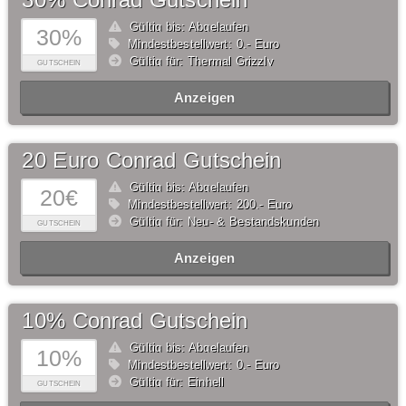
Gültig bis: Abgelaufen
30%
Mindestbestellwert: 0,- Euro
Gültig für: Thermal Grizzly
GUTSCHEIN
Anzeigen
20 Euro Conrad Gutschein
Gültig bis: Abgelaufen
20€
Mindestbestellwert: 200,- Euro
Gültig für: Neu- & Bestandskunden
GUTSCHEIN
Anzeigen
10% Conrad Gutschein
Gültig bis: Abgelaufen
10%
Mindestbestellwert: 0,- Euro
Gültig für: Einhell
GUTSCHEIN