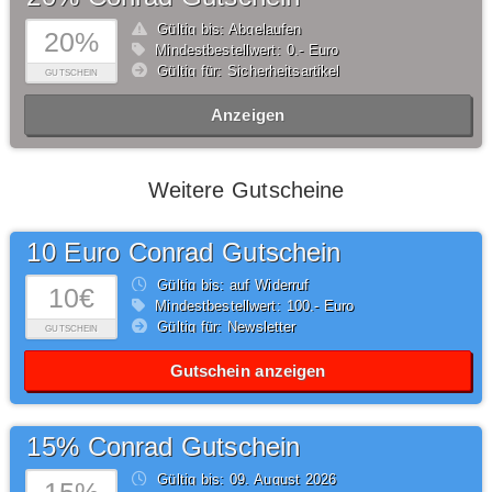
Gültig bis: Abgelaufen
20%
Mindestbestellwert: 0,- Euro
Gültig für: Sicherheitsartikel
GUTSCHEIN
Anzeigen
Weitere Gutscheine
10 Euro Conrad Gutschein
Gültig bis: auf Widerruf
10€
Mindestbestellwert: 100,- Euro
Gültig für: Newsletter
GUTSCHEIN
Gutschein anzeigen
15% Conrad Gutschein
Gültig bis: 09.
August
2026