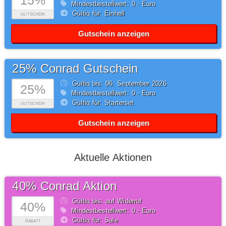
15%
Mindestbestellwert: 0,- Euro
Gültig für: Einhell
GUTSCHEIN
Gutschein anzeigen
25% Conrad Gutschein
Gültig bis: 06.
September
2026
25%
Mindestbestellwert: 0,- Euro
Gültig für: Starterset
GUTSCHEIN
Gutschein anzeigen
Aktuelle Aktionen
40% Conrad Aktion
Gültig bis: auf Widerruf
40%
Mindestbestellwert: 0,- Euro
Gültig für: Sale
RABATT