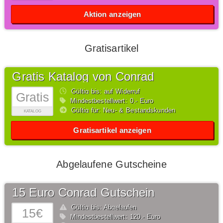
Aktion anzeigen
Gratisartikel
Gratis Katalog von Conrad
Gültig bis: auf Widerruf
Gratis
Mindestbestellwert: 0,- Euro
Gültig für: Neu- & Bestandskunden
KATALOG
Gratisartikel anzeigen
Abgelaufene Gutscheine
15 Euro Conrad Gutschein
Gültig bis: Abgelaufen
15€
Mindestbestellwert: 120,- Euro