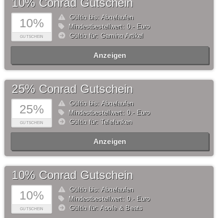
10% Conrad Gutschein
Gültig bis: Abgelaufen
10%
Mindestbestellwert: 0,- Euro
Gültig für: Gaming Artikel
GUTSCHEIN
Anzeigen
25% Conrad Gutschein
Gültig bis: Abgelaufen
25%
Mindestbestellwert: 0,- Euro
Gültig für: Telefunken
GUTSCHEIN
Anzeigen
10% Conrad Gutschein
Gültig bis: Abgelaufen
10%
Mindestbestellwert: 0,- Euro
Gültig für: Apple & Beats
GUTSCHEIN