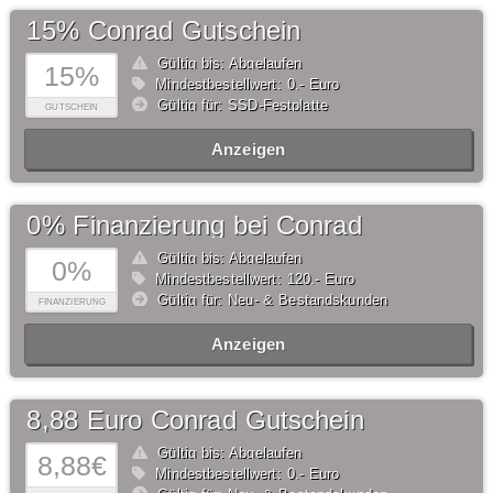
15% Conrad Gutschein
Gültig bis: Abgelaufen
15%
Mindestbestellwert: 0,- Euro
Gültig für: SSD-Festplatte
GUTSCHEIN
Anzeigen
0% Finanzierung bei Conrad
Gültig bis: Abgelaufen
0%
Mindestbestellwert: 120,- Euro
Gültig für: Neu- & Bestandskunden
FINANZIERUNG
Anzeigen
8,88 Euro Conrad Gutschein
Gültig bis: Abgelaufen
8,88€
Mindestbestellwert: 0,- Euro