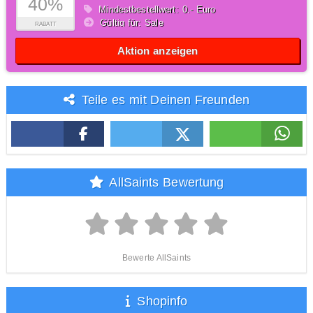
40%
Mindestbestellwert: 0,- Euro
Gültig für: Sale
RABATT
Aktion anzeigen
Teile es mit Deinen Freunden
AllSaints Bewertung
Bewerte AllSaints
Shopinfo