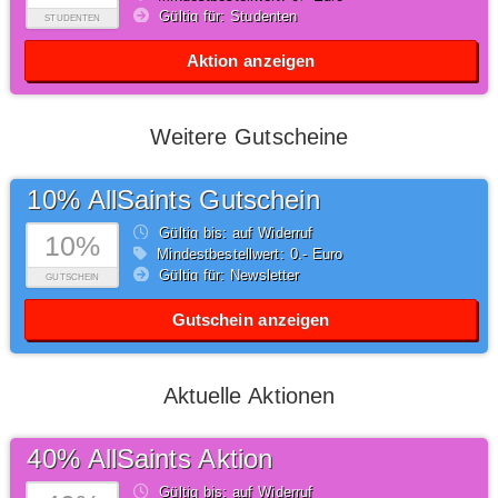
Gültig für: Studenten
STUDENTEN
Aktion anzeigen
Weitere Gutscheine
10% AllSaints Gutschein
Gültig bis: auf Widerruf
10%
Mindestbestellwert: 0,- Euro
Gültig für: Newsletter
GUTSCHEIN
Gutschein anzeigen
Aktuelle Aktionen
40% AllSaints Aktion
Gültig bis: auf Widerruf