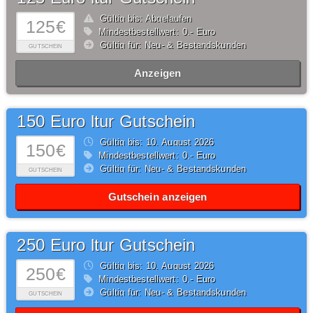
Gültig bis: Abgelaufen
125€
Mindestbestellwert: 0,- Euro
Gültig für: Neu- & Bestandskunden
GUTSCHEIN
Anzeigen
150 Euro ltur Gutschein
Gültig bis: 10.
August
2026
150€
Mindestbestellwert: 0,- Euro
Gültig für: Neu- & Bestandskunden
GUTSCHEIN
Gutschein anzeigen
250 Euro ltur Gutschein
Gültig bis: 10.
August
2026
250€
Mindestbestellwert: 0,- Euro
Gültig für: Neu- & Bestandskunden
GUTSCHEIN