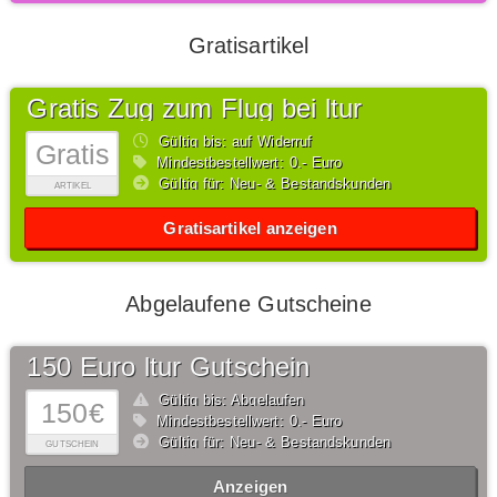
Gratisartikel
Gratis Zug zum Flug bei ltur
Gültig bis: auf Widerruf
Gratis
Mindestbestellwert: 0,- Euro
Gültig für: Neu- & Bestandskunden
ARTIKEL
Gratisartikel anzeigen
Abgelaufene Gutscheine
150 Euro ltur Gutschein
Gültig bis: Abgelaufen
150€
Mindestbestellwert: 0,- Euro
Gültig für: Neu- & Bestandskunden
GUTSCHEIN
Anzeigen