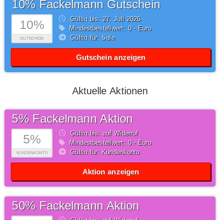
10% Fackelmann Gutschein
Gültig bis: 27.
Juli
2026
10%
Mindestbestellwert: 0,- Euro
Gültig für: Sale
GUTSCHEIN
Gutschein anzeigen
Aktuelle Aktionen
5% Fackelmann Aktion
Gültig bis: auf Widerruf
5%
Mindestbestellwert: 0,- Euro
Gültig für: Kundenkonto
KUNDENKONTO
Aktion anzeigen
50% Fackelmann Aktion