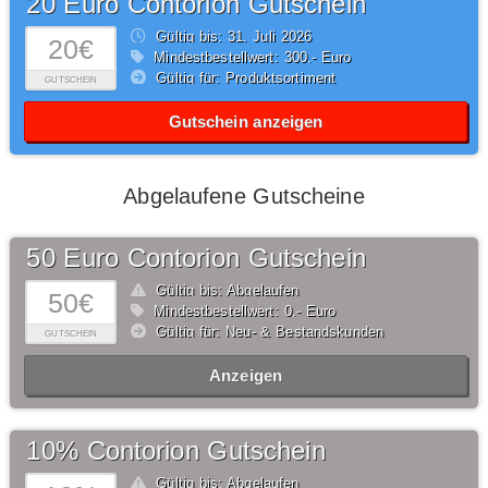
20 Euro Contorion Gutschein
Gültig bis: 31.
Juli
2026
20€
Mindestbestellwert: 300,- Euro
Gültig für: Produktsortiment
GUTSCHEIN
Gutschein anzeigen
Abgelaufene Gutscheine
50 Euro Contorion Gutschein
Gültig bis: Abgelaufen
50€
Mindestbestellwert: 0,- Euro
Gültig für: Neu- & Bestandskunden
GUTSCHEIN
Anzeigen
10% Contorion Gutschein
Gültig bis: Abgelaufen