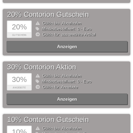
20% Contorion Gutschein
Gültig bis: Abgelaufen
20%
Mindestbestellwert: 0,- Euro
Gültig für: ausgewählte Artikel
GUTSCHEIN
Anzeigen
30% Contorion Aktion
Gültig bis: Abgelaufen
30%
Mindestbestellwert: 0,- Euro
Gültig für: Angebote
ANGEBOTE
Anzeigen
10% Contorion Gutschein
Gültig bis: Abgelaufen
10%