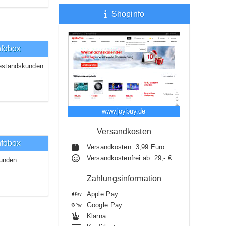
Shopinfo
nfobox
estandskunden
www.joybuy.de
Versandkosten
nfobox
Versandkosten: 3,99 Euro
Versandkostenfrei ab: 29,- €
unden
Zahlungsinformation
Apple Pay
Google Pay
Klarna