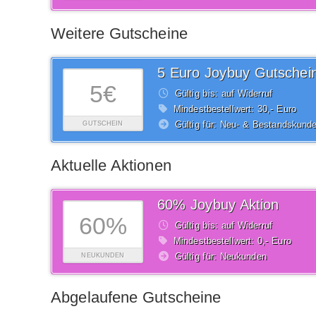
Weitere Gutscheine
5 Euro Joybuy Gutschei
5€
Gültig bis: auf Widerruf
Mindestbestellwert: 30,- Euro
Gültig für: Neu- & Bestandskund
GUTSCHEIN
Aktuelle Aktionen
60% Joybuy Aktion
60%
Gültig bis: auf Widerruf
Mindestbestellwert: 0,- Euro
Gültig für: Neukunden
NEUKUNDEN
Abgelaufene Gutscheine