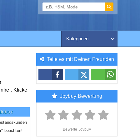
Kategorien
Teile es mit Deinen Freunden
e
frei. Klicke
Joybuy Bewertung
nfobox
estandskunden
Bewerte Joybuy
r" beachten!