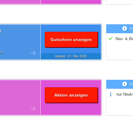
I
n
Neu- & B
Gutschein anzeigen
en
Update: 07.
Mai
2026
I
nur Neuk
Aktion anzeigen