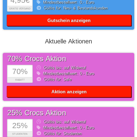
4,95€
Mindestbestellwert: 0,- Euro
Gültig für: Neu- & Bestandskunden
GRATIS VERSAND
Gutschein anzeigen
Aktuelle Aktionen
70% Crocs Aktion
Gültig bis: auf Widerruf
70%
Mindestbestellwert: 0,- Euro
Gültig für: Sale
RABATT
Aktion anzeigen
25% Crocs Aktion
Gültig bis: auf Widerruf
25%
Mindestbestellwert: 0,- Euro
Gültig für: Studenten
STUDENTEN