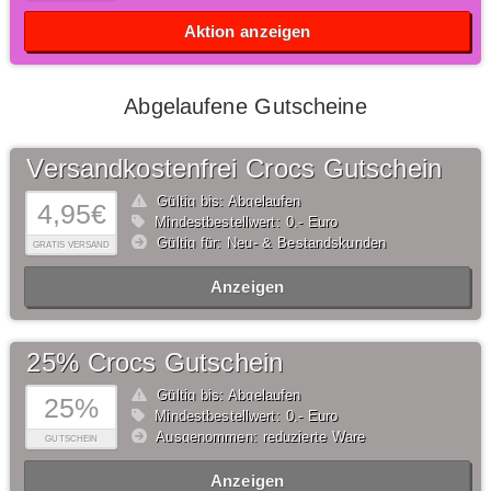
Aktion anzeigen
Abgelaufene Gutscheine
Versandkostenfrei Crocs Gutschein
Gültig bis: Abgelaufen
4,95€
Mindestbestellwert: 0,- Euro
Gültig für: Neu- & Bestandskunden
GRATIS VERSAND
Anzeigen
25% Crocs Gutschein
Gültig bis: Abgelaufen
25%
Mindestbestellwert: 0,- Euro
Ausgenommen: reduzierte Ware
GUTSCHEIN
Anzeigen