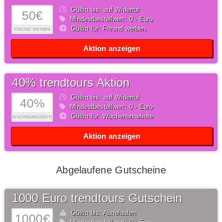
Gültig bis: auf Widerruf
50€
Mindestbestellwert: 0,- Euro
Gültig für: Freund werben
FREUND WERBEN
Aktion anzeigen
40% trendtours Aktion
Gültig bis: auf Widerruf
40%
Mindestbestellwert: 0,- Euro
Gültig für: Wochenangebote
WOCHENANGEBOTE
Aktion anzeigen
Abgelaufene Gutscheine
1000 Euro trendtours Gutschein
Gültig bis: Abgelaufen
1000€