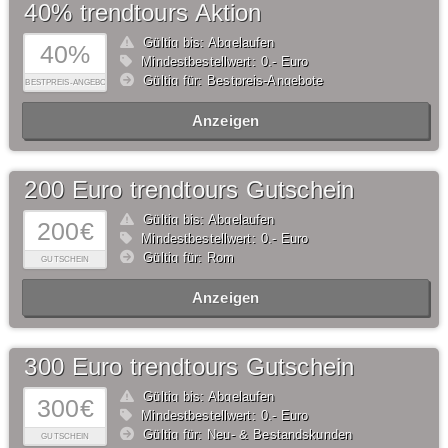
40% trendtours Aktion
Gültig bis: Abgelaufen
40%
Mindestbestellwert: 0,- Euro
Gültig für: Bestpreis-Angebote
BESTPREIS-ANGEBOTE
Anzeigen
200 Euro trendtours Gutschein
Gültig bis: Abgelaufen
200€
Mindestbestellwert: 0,- Euro
Gültig für: Rom
GUTSCHEIN
Anzeigen
300 Euro trendtours Gutschein
Gültig bis: Abgelaufen
300€
Mindestbestellwert: 0,- Euro
Gültig für: Neu- & Bestandskunden
GUTSCHEIN