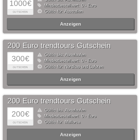
1000€
Mindestbestellwert: 0,- Euro
Gültig für: Australien
GUTSCHEIN
Anzeigen
200 Euro trendtours Gutschein
Gültig bis: Abgelaufen
300€
Mindestbestellwert: 0,- Euro
Gültig für: Nordkap und Lofoten
GUTSCHEIN
Anzeigen
200 Euro trendtours Gutschein
Gültig bis: Abgelaufen
200€
Mindestbestellwert: 0,- Euro
Gültig für: Mallorca
GUTSCHEIN
Anzeigen