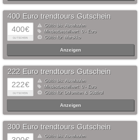
400 Euro trendtours Gutschein
Gültig bis: Abgelaufen
400€
Mindestbestellwert: 0,- Euro
Gültig für: Marokko
GUTSCHEIN
Anzeigen
222 Euro trendtours Gutschein
Gültig bis: Abgelaufen
222€
Mindestbestellwert: 0,- Euro
Gültig für: Dolomiten & Südtirol
GUTSCHEIN
Anzeigen
300 Euro trendtours Gutschein
Gültig bis: Abgelaufen
300€