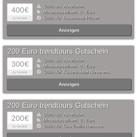
Gültig bis: Abgelaufen
400€
Mindestbestellwert: 0,- Euro
Gültig für: Rosamunde Pilcher
GUTSCHEIN
Anzeigen
200 Euro trendtours Gutschein
Gültig bis: Abgelaufen
300€
Mindestbestellwert: 0,- Euro
Gültig für: Küstenzauber Norwegens
GUTSCHEIN
Anzeigen
200 Euro trendtours Gutschein
Gültig bis: Abgelaufen
200€
Mindestbestellwert: 0,- Euro
Gültig für: Ciao Emilia Romagna
GUTSCHEIN