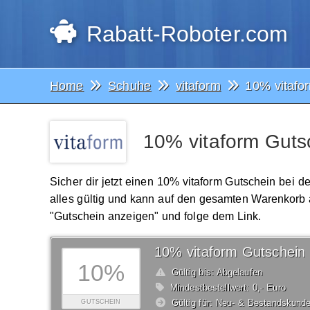
Rabatt-Roboter.com
Home
Schuhe
vitaform
10% vitafo
10% vitaform Guts
Sicher dir jetzt einen 10% vitaform Gutschein bei d
alles gültig und kann auf den gesamten Warenkorb
"Gutschein anzeigen" und folge dem Link.
10% vitaform Gutschein
10%
Gültig bis: Abgelaufen
Mindestbestellwert: 0,- Euro
Gültig für: Neu- & Bestandskund
GUTSCHEIN