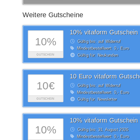
Weitere Gutscheine
10% vitaform Gutschein
10%
Gültig bis: auf Widerruf
Mindestbestellwert: 0,- Euro
Gültig für: Neukunden
GUTSCHEIN
10 Euro vitaform Gutsch
10€
Gültig bis: auf Widerruf
Mindestbestellwert: 0,- Euro
Gültig für: Newsletter
GUTSCHEIN
10% vitaform Gutschein
10%
Gültig bis: 31.
August
2026
Mindestbestellwert: 0,- Euro