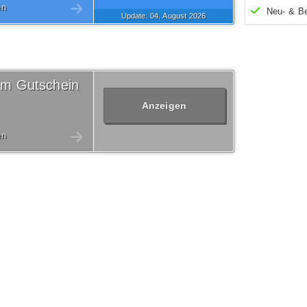
en
Neu- & B
Update: 04.
August
2026
orm Gutschein
Anzeigen
en