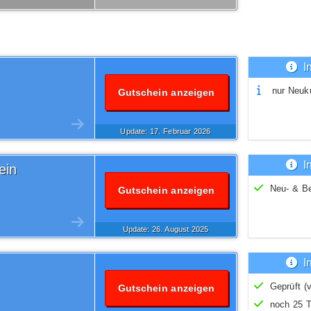
I
nur Neuk
Gutschein anzeigen
Update: 17.
Februar
2026
I
ein
Neu- & B
Gutschein anzeigen
Update: 26.
August
2025
I
Geprüft (v
Gutschein anzeigen
noch 25 T