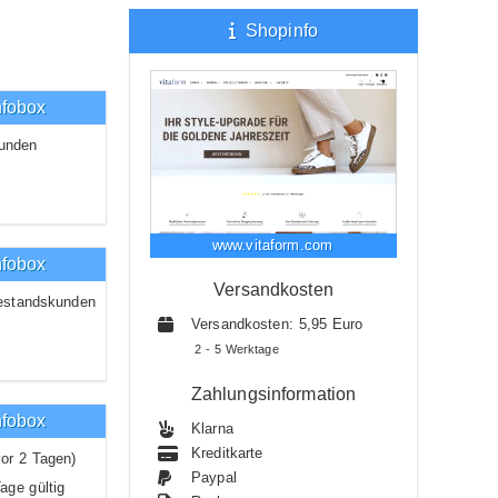
Shopinfo
nfobox
unden
www.vitaform.com
nfobox
Versandkosten
estandskunden
Versandkosten: 5,95 Euro
2 - 5 Werktage
Zahlungsinformation
nfobox
Klarna
Kreditkarte
or 2 Tagen)
Paypal
age gültig