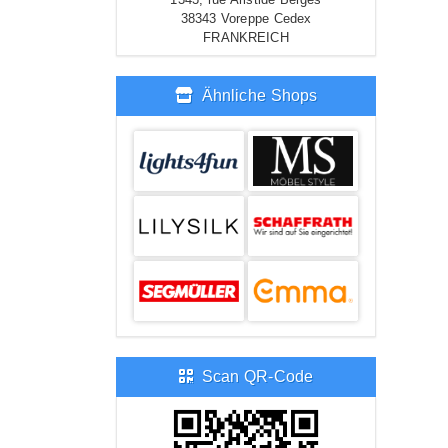
38343 Voreppe Cedex
FRANKREICH
Ähnliche Shops
Scan QR-Code