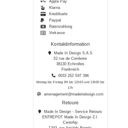
Apple Pay
Klarna
Kreditkarte
Paypal
Ratenzahlung
Vorkasse
Kontaktinformation
Made In Design S.A.S
32 rue de Comboire
38130 Echirolles
Frankreich
0033 252 597 396
Montag bis Freitag 9H bis 12h30 und 13h30 bis
17h
amenagement@madeindesign.com
Retoure
Made In Design - Service Retours
ENTREPOT Made In Design Z.I.
CentrAlp
1343, rue Aristide Bergès