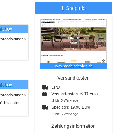
Shopinfo
nfobox
estandskunden
www.madeindesign.de
Versandkosten
nfobox
DPD
Versandkosten: 6,90 Euro
estandskunden
2 bis 5 Werktage
r" beachten!
Spedition: 19,90 Euro
3 bis 5 Werktage
Zahlungsinformation