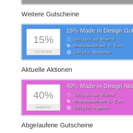
Weitere Gutscheine
15% Made in Design Gut
15%
Gültig bis: auf Widerruf
Mindestbestellwert: 0,- Euro
Gültig für: Newsletter
GUTSCHEIN
Aktuelle Aktionen
40% Made in Design Akt
40%
Gültig bis: auf Widerruf
Mindestbestellwert: 0,- Euro
Gültig für: Angebote
ANGEBOTE
Abgelaufene Gutscheine