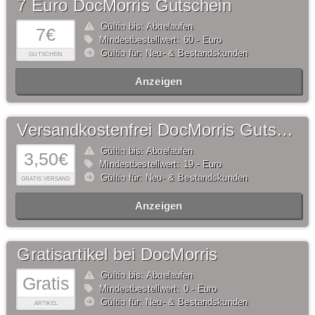
7 Euro DocMorris Gutschein
Gültig bis: Abgelaufen
7€
Mindestbestellwert: 60,- Euro
Gültig für: Neu- & Bestandskunden
GUTSCHEIN
Anzeigen
Versandkostenfrei DocMorris Gutschein
Gültig bis: Abgelaufen
3,50€
Mindestbestellwert: 19,- Euro
Gültig für: Neu- & Bestandskunden
GRATIS VERSAND
Anzeigen
Gratisartikel bei DocMorris
Gültig bis: Abgelaufen
Gratis
Mindestbestellwert: 0,- Euro
Gültig für: Neu- & Bestandskunden
ARTIKEL