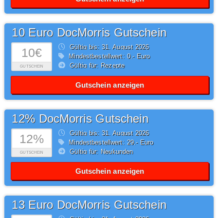
10 Euro DocMorris Gutschein
Gültig bis: 31.
August
2026
10€
Mindestbestellwert: 0,- Euro
Gültig für: Rezepte
GUTSCHEIN
Gutschein anzeigen
12% DocMorris Gutschein
Gültig bis: 31.
August
2026
12%
Mindestbestellwert: 29,- Euro
Gültig für: Neukunden
GUTSCHEIN
Gutschein anzeigen
13 Euro DocMorris Gutschein