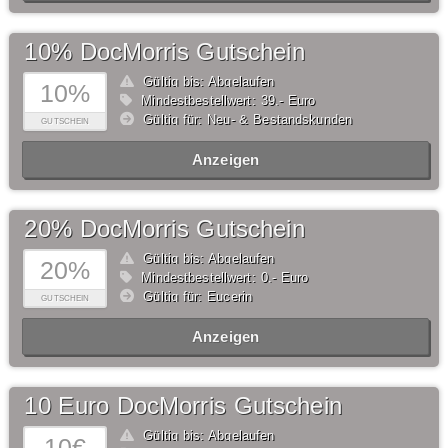
10% DocMorris Gutschein
Gültig bis: Abgelaufen
10%
Mindestbestellwert: 39,- Euro
Gültig für: Neu- & Bestandskunden
GUTSCHEIN
Anzeigen
20% DocMorris Gutschein
Gültig bis: Abgelaufen
20%
Mindestbestellwert: 0,- Euro
Gültig für: Eucerin
GUTSCHEIN
Anzeigen
10 Euro DocMorris Gutschein
Gültig bis: Abgelaufen
10€