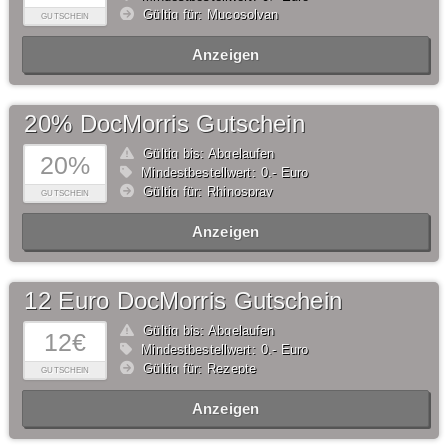
Gültig für: Mucosolvan
GUTSCHEIN
Anzeigen
20% DocMorris Gutschein
Gültig bis: Abgelaufen
20%
Mindestbestellwert: 0,- Euro
Gültig für: Rhinospray
GUTSCHEIN
Anzeigen
12 Euro DocMorris Gutschein
Gültig bis: Abgelaufen
12€
Mindestbestellwert: 0,- Euro
Gültig für: Rezepte
GUTSCHEIN
Anzeigen