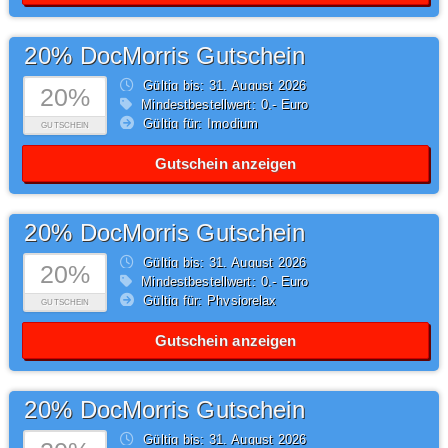
20% DocMorris Gutschein
Gültig bis: 31.
August
2026
20%
Mindestbestellwert: 0,- Euro
Gültig für: Imodium
GUTSCHEIN
Gutschein anzeigen
20% DocMorris Gutschein
Gültig bis: 31.
August
2026
20%
Mindestbestellwert: 0,- Euro
Gültig für: Physiorelax
GUTSCHEIN
Gutschein anzeigen
20% DocMorris Gutschein
Gültig bis: 31.
August
2026