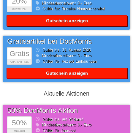
20%
Mindestbestellwert: 0,- Euro
Gültig für: Regaine Haarwuchsmitel
GUTSCHEIN
Gutschein anzeigen
Gratisartikel bei DocMorris
Gültig bis: 31.
August
2026
Gratis
Mindestbestellwert: 0,- Euro
Gültig für: Rezept Einlösungen
GRATISARTIKEL
Gutschein anzeigen
Aktuelle Aktionen
50% DocMorris Aktion
Gültig bis: auf Widerruf
50%
Mindestbestellwert: 0,- Euro
Gültig für: Angebot
ANGEBOT