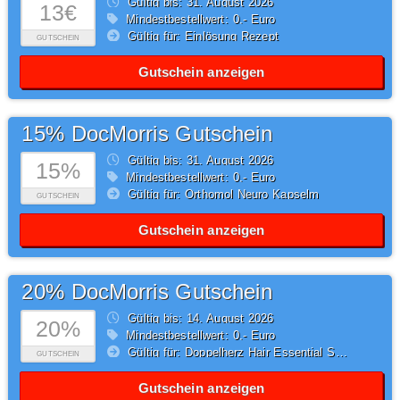
Gültig bis: 31.
August
2026
13€
Mindestbestellwert: 0,- Euro
Gültig für: Einlösung Rezept
GUTSCHEIN
Gutschein anzeigen
15% DocMorris Gutschein
Gültig bis: 31.
August
2026
15%
Mindestbestellwert: 0,- Euro
Gültig für: Orthomol Neuro Kapselm
GUTSCHEIN
Gutschein anzeigen
20% DocMorris Gutschein
Gültig bis: 14.
August
2026
20%
Mindestbestellwert: 0,- Euro
Gültig für: Doppelherz Hair Essential System
GUTSCHEIN
Gutschein anzeigen