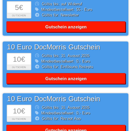
Gültig bis: auf Widerruf
5€
Mindestbestellwert: 55,- Euro
Gültig für: Newsletter
GUTSCHEIN
Gutschein anzeigen
10 Euro DocMorris Gutschein
Gültig bis: 31.
August
2026
10€
Mindestbestellwert: 0,- Euro
Gültig für: Einlösung Rezepts
GUTSCHEIN
Gutschein anzeigen
10 Euro DocMorris Gutschein
Gültig bis: 31.
August
2026
10€
Mindestbestellwert: 0,- Euro
Gültig für: Rezept App
GUTSCHEIN
Gutschein anzeigen