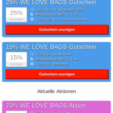
25% WE LOVE BAGS Gutschein
Gültig bis: 30.
September
2026
25%
Mindestbestellwert: 0,- Euro
Gültig für: Neu- & Bestandskunden
GUTSCHEIN
Gutschein anzeigen
15% WE LOVE BAGS Gutschein
Gültig bis: auf Widerruf
15%
Mindestbestellwert: 0,- Euro
Gültig für: Newsletter
GUTSCHEIN
Gutschein anzeigen
Aktuelle Aktionen
70% WE LOVE BAGS Aktion