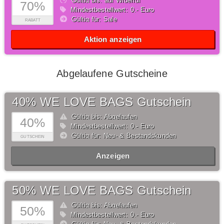
Gültig bis: auf Widerruf
70%
Mindestbestellwert: 0,- Euro
Gültig für: Sale
RABATT
Aktion anzeigen
Abgelaufene Gutscheine
40% WE LOVE BAGS Gutschein
Gültig bis: Abgelaufen
40%
Mindestbestellwert: 0,- Euro
Gültig für: Neu- & Bestandskunden
GUTSCHEIN
Anzeigen
50% WE LOVE BAGS Gutschein
Gültig bis: Abgelaufen
50%
Mindestbestellwert: 0,- Euro