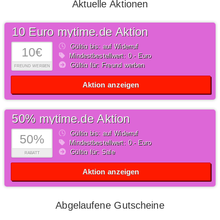
Aktuelle Aktionen
10 Euro mytime.de Aktion
Gültig bis: auf Widerruf
10€
Mindestbestellwert: 0,- Euro
Gültig für: Freund werben
FREUND WERBEN
Aktion anzeigen
50% mytime.de Aktion
Gültig bis: auf Widerruf
50%
Mindestbestellwert: 0,- Euro
Gültig für: Sale
RABATT
Aktion anzeigen
Abgelaufene Gutscheine