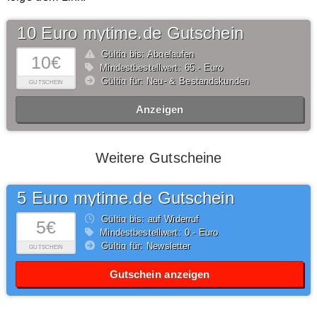
10 Euro mytime.de Gutschein
Gültig bis: Abgelaufen
10€
Mindestbestellwert: 65,- Euro
Gültig für: Neu- & Bestandskunden
GUTSCHEIN
Anzeigen
Weitere Gutscheine
5 Euro mytime.de Gutschein
Gültig bis: auf Widerruf
5€
Mindestbestellwert: 0,- Euro
Gültig für: Newsletter
GUTSCHEIN
Gutschein anzeigen