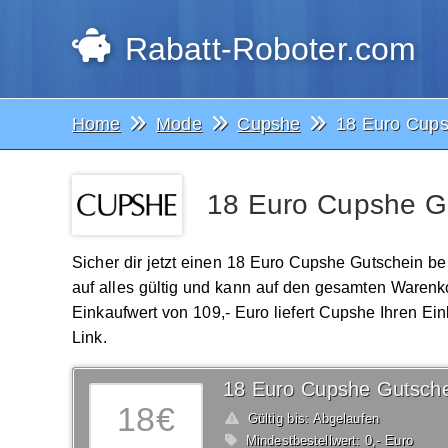
Rabatt-Roboter.com
Home
Mode
Cupshe
18 Euro Cups
18 Euro Cupshe Gu
Sicher dir jetzt einen 18 Euro Cupshe Gutschein b
auf alles gültig und kann auf den gesamten Waren
Einkaufwert von 109,- Euro liefert Cupshe Ihren Ei
Link.
18 Euro Cupshe Gutsche
18€
Gültig bis: Abgelaufen
Mindestbestellwert: 0,- Euro