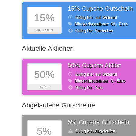
15% Cupshe Gutschein
15%
Gültig bis: auf Widerruf
Mindestbestellwert: 60,- Euro
Gültig für: Studenten
GUTSCHEIN
Aktuelle Aktionen
50% Cupshe Aktion
50%
Gültig bis: auf Widerruf
Mindestbestellwert: 0,- Euro
Gültig für: Sale
RABATT
Abgelaufene Gutscheine
5% Cupshe Gutschein
5%
Gültig bis: Abgelaufen