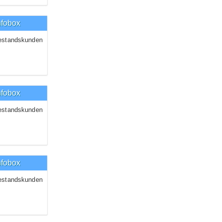
nfobox
estandskunden
nfobox
estandskunden
nfobox
estandskunden