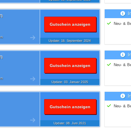
I
n
Neu- & B
Gutschein anzeigen
en
Update: 16.
September
2024
I
n
Neu- & B
Gutschein anzeigen
en
Update: 03.
Januar
2025
I
Neu- & B
Gutschein anzeigen
Update: 08.
Juni
2021