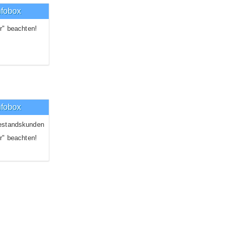
nfobox
r" beachten!
nfobox
estandskunden
r" beachten!