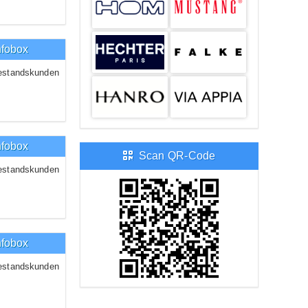
nfobox
estandskunden
nfobox
Scan QR-Code
estandskunden
nfobox
estandskunden