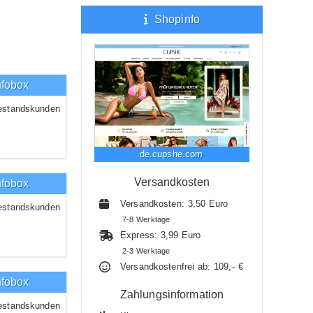
Shopinfo
nfobox
estandskunden
de.cupshe.com
Versandkosten
nfobox
Versandkosten: 3,50 Euro
estandskunden
7-8 Werktage
Express: 3,99 Euro
2-3 Werktage
Versandkostenfrei ab: 109,- €
nfobox
Zahlungsinformation
estandskunden