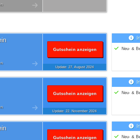
en
I
in
Neu- & B
Gutschein anzeigen
en
Update: 27.
August
2024
I
Neu- & B
Gutschein anzeigen
en
Update: 22.
November
2024
I
in
Neu- & B
Gutschein anzeigen