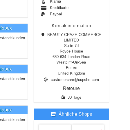
Klarna
Kreditkarte
Paypal
Kontaktinformation
nfobox
BEAUTY CRAZE COMMERCE
estandskunden
LIMITED
Suite 7d
Royce House
630-634 London Road
Westcliff-On-Sea
Essex
nfobox
United Kingdom
estandskunden
customercare@cupshe.com
Retoure
30 Tage
nfobox
Ähnliche Shops
estandskunden