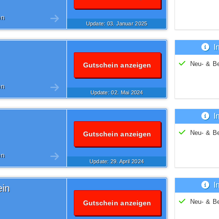
en
Update: 03.
Januar
2025
I
Neu- & B
Gutschein anzeigen
en
Update: 02.
Mai
2024
I
Neu- & B
Gutschein anzeigen
en
Update: 29.
April
2024
I
in
Neu- & B
Gutschein anzeigen