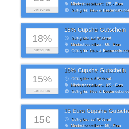
Mindestbestellwert: 125,- Euro
Gültig für: Neu- & Bestandskund
GUTSCHEIN
18% Cupshe Gutschein
18%
Gültig bis: auf Widerruf
Mindestbestellwert: 69,- Euro
Gültig für: Neu- & Bestandskund
GUTSCHEIN
15% Cupshe Gutschein
15%
Gültig bis: auf Widerruf
Mindestbestellwert: 105,- Euro
Gültig für: Neu- & Bestandskund
GUTSCHEIN
15 Euro Cupshe Gutsche
15€
Gültig bis: auf Widerruf
Mindestbestellwert: 89,- Euro