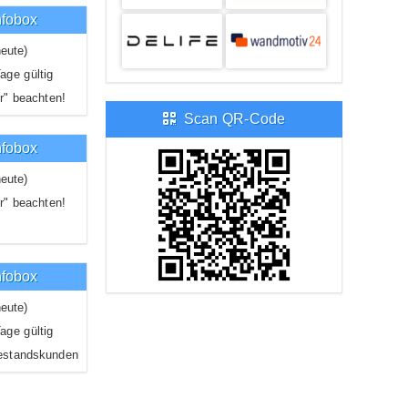
nfobox
eute)
age gültig
r" beachten!
Scan QR-Code
nfobox
eute)
r" beachten!
nfobox
eute)
age gültig
estandskunden