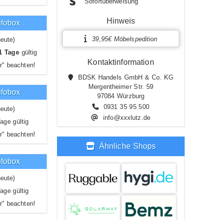
Sofortüberweisung
Hinweis
nfobox
39,95€ Möbelspedition
eute)
1 Tage
gültig
Kontaktinformation
r" beachten!
BDSK Handels GmbH & Co. KG
Mergentheimer Str. 59
nfobox
97084 Würzburg
0931 35 95 500
eute)
info@xxxlutz.de
age gültig
r" beachten!
Ähnliche Shops
nfobox
eute)
age gültig
r" beachten!