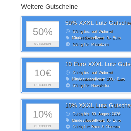
Weitere Gutscheine
50% XXXL Lutz Gutsche
50%
Gültig bis: auf Widerruf
Mindestbestellwert: 0,- Euro
Gültig für: Matratzen
GUTSCHEIN
10 Euro XXXL Lutz Guts
10€
Gültig bis: auf Widerruf
Mindestbestellwert: 100,- Euro
Gültig für: Newsletter
GUTSCHEIN
10% XXXL Lutz Gutsche
10%
Gültig bis: 09.
August
2026
Mindestbestellwert: 0,- Euro
Gültig für: Boxx & Chameo
GUTSCHEIN