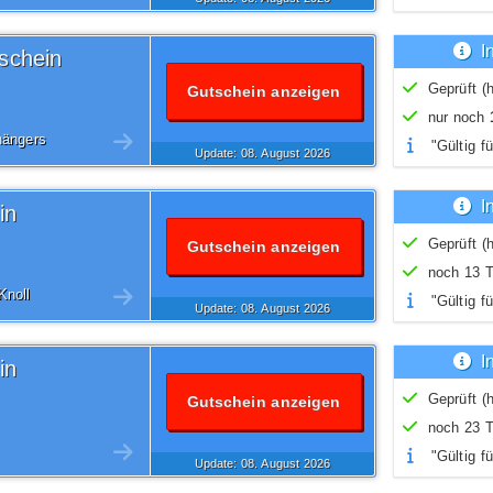
I
schein
Geprüft (h
Gutschein anzeigen
nur noch
hängers
"Gültig fü
Update: 08.
August
2026
I
in
Geprüft (h
Gutschein anzeigen
noch 13 T
Knoll
"Gültig fü
Update: 08.
August
2026
I
in
Geprüft (h
Gutschein anzeigen
noch 23 T
"Gültig fü
Update: 08.
August
2026