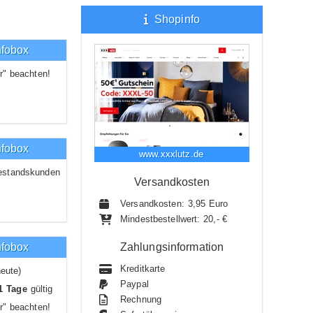
Shopinfo
nfobox
r" beachten!
nfobox
www.xxxlutz.de
estandskunden
Versandkosten
Versandkosten: 3,95 Euro
Mindestbestellwert: 20,- €
nfobox
Zahlungsinformation
Kreditkarte
eute)
Paypal
1 Tage
gültig
Rechnung
r" beachten!