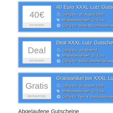
40 Euro XXXL Lutz Guts
40€
Gültig bis: 31.
August
2026
Mindestbestellwert: 0,- Euro
Gültig für: Sharp Waschmaschin
GUTSCHEIN
Deal XXXL Lutz Gutsche
Deal
Gültig bis: auf Widerruf
Mindestbestellwert: 0,- Euro
Gültig für: Sofa-Elemente Relaxs
GUTSCHEIN
Gratisartikel bei XXXL L
Gratis
Gültig bis: 31.
August
2026
Mindestbestellwert: 0,- Euro
Gültig für: Neu- & Bestandskund
GRATISARTIKEL
Abgelaufene Gutscheine