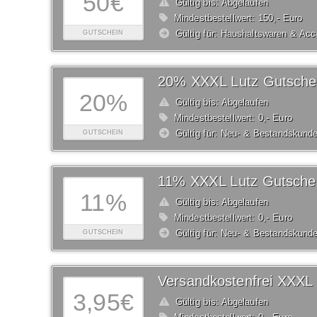
50€
Gültig bis: Abgelaufen
Mindestbestellwert: 150,- Euro
Gültig für: Haushaltswaren & Acc
GUTSCHEIN
20% XXXL Lutz Gutsche
20%
Gültig bis: Abgelaufen
Mindestbestellwert: 0,- Euro
Gültig für: Neu- & Bestandskund
GUTSCHEIN
11% XXXL Lutz Gutsche
11%
Gültig bis: Abgelaufen
Mindestbestellwert: 0,- Euro
Gültig für: Neu- & Bestandskund
GUTSCHEIN
3,95€
Gültig bis: Abgelaufen