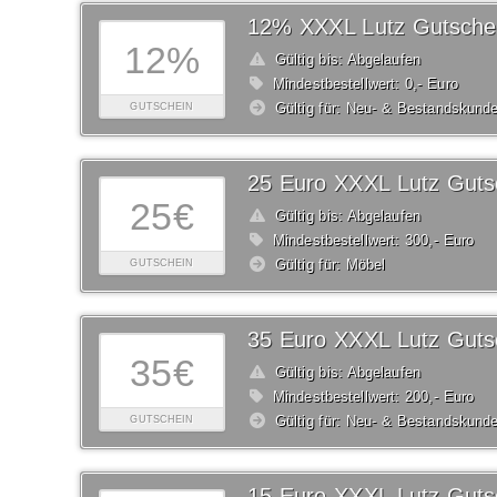
12% XXXL Lutz Gutsche
12%
Gültig bis: Abgelaufen
Mindestbestellwert: 0,- Euro
Gültig für: Neu- & Bestandskund
GUTSCHEIN
25 Euro XXXL Lutz Guts
25€
Gültig bis: Abgelaufen
Mindestbestellwert: 300,- Euro
Gültig für: Möbel
GUTSCHEIN
35 Euro XXXL Lutz Guts
35€
Gültig bis: Abgelaufen
Mindestbestellwert: 200,- Euro
Gültig für: Neu- & Bestandskund
GUTSCHEIN
15 Euro XXXL Lutz Guts