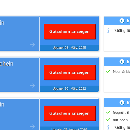
I
in
"Gültig fü
Gutschein anzeigen
Update: 03.
März
2025
I
chein
Neu- & B
Gutschein anzeigen
Update: 30.
März
2022
I
in
Geprüft (h
Gutschein anzeigen
nur noch
"Gültig fü
Update: 08.
August
2026