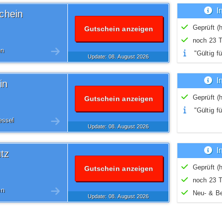
I
chein
Geprüft (h
Gutschein anzeigen
noch 23 T
en
"Gültig fü
Update: 08.
August
2026
I
in
Geprüft (h
Gutschein anzeigen
"Gültig fü
essel
Update: 08.
August
2026
I
utz
Geprüft (h
Gutschein anzeigen
noch 23 T
en
Neu- & B
Update: 08.
August
2026