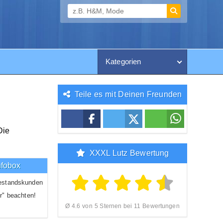
Kategorien
Teile es mit Deinen Freunden
Die
XXXL Lutz Bewertung
nfobox
estandskunden
r" beachten!
Ø 4.6 von 5 Sternen bei 11 Bewertungen