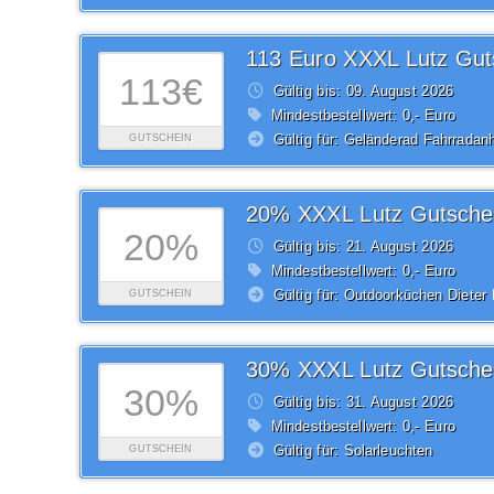
113 Euro XXXL Lutz Gut
113€
Gültig bis: 09.
August
2026
Mindestbestellwert: 0,- Euro
Gültig für: Geländerad Fahrradan
GUTSCHEIN
20% XXXL Lutz Gutsche
20%
Gültig bis: 21.
August
2026
Mindestbestellwert: 0,- Euro
Gültig für: Outdoorküchen Dieter 
GUTSCHEIN
30% XXXL Lutz Gutsche
30%
Gültig bis: 31.
August
2026
Mindestbestellwert: 0,- Euro
Gültig für: Solarleuchten
GUTSCHEIN