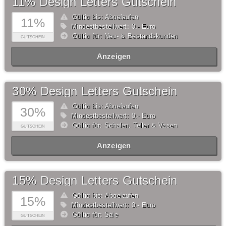
11% Design Letters Gutschein
Gültig bis: Abgelaufen
11%
Mindestbestellwert: 0,- Euro
Gültig für: Neu- & Bestandskunden
GUTSCHEIN
Anzeigen
30% Design Letters Gutschein
Gültig bis: Abgelaufen
30%
Mindestbestellwert: 0,- Euro
Gültig für: Schalen, Teller & Vasen
GUTSCHEIN
Anzeigen
15% Design Letters Gutschein
Gültig bis: Abgelaufen
15%
Mindestbestellwert: 0,- Euro
Gültig für: Sale
GUTSCHEIN