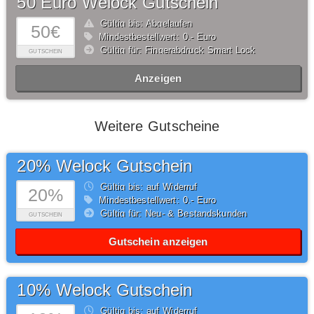
50 Euro Welock Gutschein
Gültig bis: Abgelaufen
50€
Mindestbestellwert: 0,- Euro
Gültig für: Fingerabdruck Smart Lock
GUTSCHEIN
Anzeigen
Weitere Gutscheine
20% Welock Gutschein
Gültig bis: auf Widerruf
20%
Mindestbestellwert: 0,- Euro
Gültig für: Neu- & Bestandskunden
GUTSCHEIN
Gutschein anzeigen
10% Welock Gutschein
Gültig bis: auf Widerruf