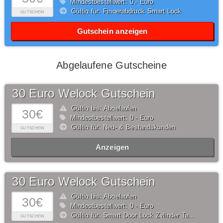
Mindestbestellwert: 0,- Euro
Gültig für: Fingerabdruck Smart Lock
GUTSCHEIN
Gutschein anzeigen
Abgelaufene Gutscheine
30 Euro Welock Gutschein
Gültig bis: Abgelaufen
30€
Mindestbestellwert: 0,- Euro
Gültig für: Neu- & Bestandskunden
GUTSCHEIN
Anzeigen
30 Euro Welock Gutschein
Gültig bis: Abgelaufen
30€
Mindestbestellwert: 0,- Euro
Gültig für: Smart Door Lock Zylinder Tastatur PCB41
GUTSCHEIN