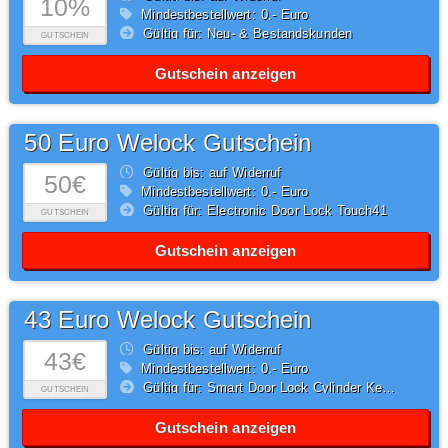
10%
Mindestbestellwert: 0,- Euro
Gültig für: Neu- & Bestandskunden
GUTSCHEIN
Gutschein anzeigen
50 Euro Welock Gutschein
Gültig bis: auf Widerruf
50€
Mindestbestellwert: 0,- Euro
Gültig für: Electronic Door Lock Touch41
GUTSCHEIN
Gutschein anzeigen
43 Euro Welock Gutschein
Gültig bis: auf Widerruf
43€
Mindestbestellwert: 0,- Euro
Gültig für: Smart Door Lock Cylinder Keypad
GUTSCHEIN
Gutschein anzeigen