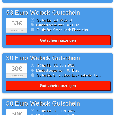
53 Euro Welock Gutschein
Gültig bis: auf Widerruf
53€
Mindestbestellwert: 0,- Euro
Gültig für: Smart Lock Fingerprint
GUTSCHEIN
Gutschein anzeigen
30 Euro Welock Gutschein
Gültig bis: 30.
Juni
2026
30€
Mindestbestellwert: 0,- Euro
Gültig für: Smart Door Lock Zylinder Tastatur PCB41
GUTSCHEIN
Gutschein anzeigen
50 Euro Welock Gutschein
Gültig bis: 30.
Juni
2026
50€