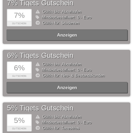
7% Tiqets Gutschein
Gültig bis: Abgelaufen
7%
Mindestbestellwert: 0,- Euro
Gültig für: Studenten
GUTSCHEIN
Anzeigen
6% Tiqets Gutschein
Gültig bis: Abgelaufen
6%
Mindestbestellwert: 0,- Euro
Gültig für: Neu- & Bestandskunden
GUTSCHEIN
Anzeigen
5% Tiqets Gutschein
Gültig bis: Abgelaufen
5%
Mindestbestellwert: 0,- Euro
Gültig für: Tagestrips
GUTSCHEIN