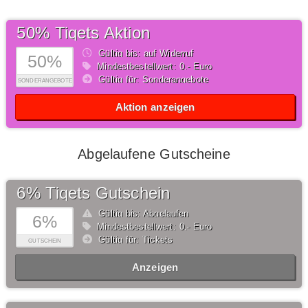
50% Tiqets Aktion
Gültig bis: auf Widerruf
50%
Mindestbestellwert: 0,- Euro
Gültig für: Sonderangebote
SONDERANGEBOTE
Aktion anzeigen
Abgelaufene Gutscheine
6% Tiqets Gutschein
Gültig bis: Abgelaufen
6%
Mindestbestellwert: 0,- Euro
Gültig für: Tickets
GUTSCHEIN
Anzeigen