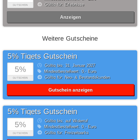
Gültig für: Erlebnisse
GUTSCHEIN
Anzeigen
Weitere Gutscheine
5% Tiqets Gutschein
Gültig bis: 31.
Januar
2027
5%
Mindestbestellwert: 0,- Euro
Gültig für: Neu- & Bestandskunden
GUTSCHEIN
Gutschein anzeigen
5% Tiqets Gutschein
Gültig bis: auf Widerruf
5%
Mindestbestellwert: 0,- Euro
Gültig für: Freizeitparks
GUTSCHEIN