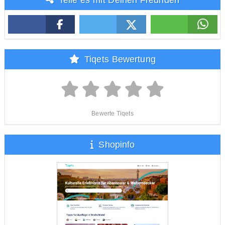
Teile es mit Deinen Freunden
Tiqets Bewertung
Bewerte Tiqets
Shopinfo