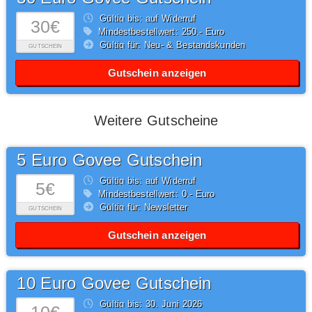
Gültig bis: auf Widerruf
30€
Mindestbestellwert: 250,- Euro
Gültig für: Neu- & Bestandskunden
GUTSCHEIN
Gutschein anzeigen
Weitere Gutscheine
5 Euro Govee Gutschein
Gültig bis: auf Widerruf
5€
Mindestbestellwert: 0,- Euro
Gültig für: Newsletter
GUTSCHEIN
Gutschein anzeigen
10 Euro Govee Gutschein
Gültig bis: 30.
Juni
2026