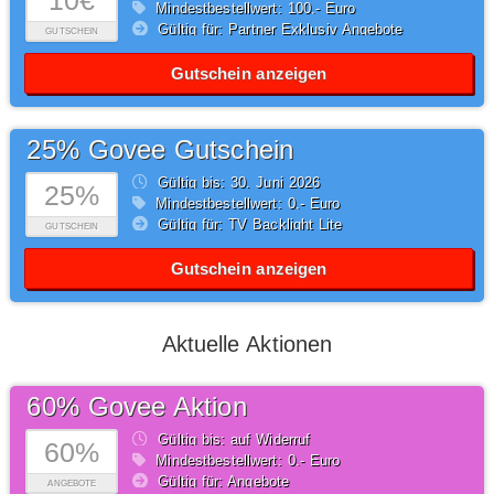
10€
Mindestbestellwert: 100,- Euro
Gültig für: Partner Exklusiv Angebote
GUTSCHEIN
Gutschein anzeigen
25% Govee Gutschein
Gültig bis: 30.
Juni
2026
25%
Mindestbestellwert: 0,- Euro
Gültig für: TV Backlight Lite
GUTSCHEIN
Gutschein anzeigen
Aktuelle Aktionen
60% Govee Aktion
Gültig bis: auf Widerruf
60%
Mindestbestellwert: 0,- Euro
Gültig für: Angebote
ANGEBOTE