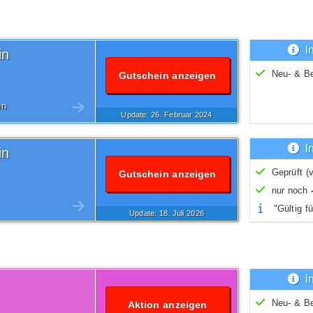
I
in
Neu- & B
Gutschein anzeigen
en
Update: 26.
Februar
2024
I
in
Geprüft (v
Gutschein anzeigen
nur noch
"Gültig fü
Update: 18.
Juli
2026
I
Neu- & B
Aktion anzeigen