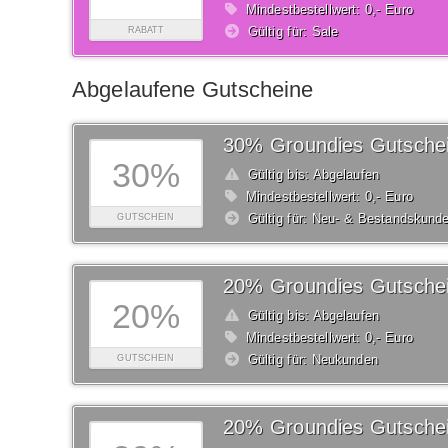
Mindestbestellwert: 0,- Euro
Gültig für: Sale
RABATT
Abgelaufene Gutscheine
30% Groundies Gutsche
30%
Gültig bis: Abgelaufen
Mindestbestellwert: 0,- Euro
Gültig für: Neu- & Bestandskund
GUTSCHEIN
20% Groundies Gutsche
20%
Gültig bis: Abgelaufen
Mindestbestellwert: 0,- Euro
Gültig für: Neukunden
GUTSCHEIN
20% Groundies Gutsche