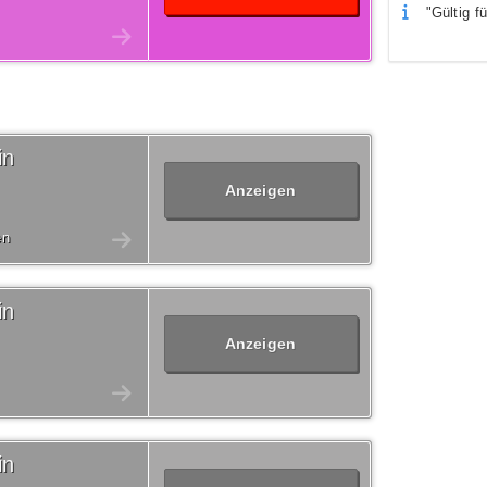
"Gültig fü
in
Anzeigen
en
in
Anzeigen
in