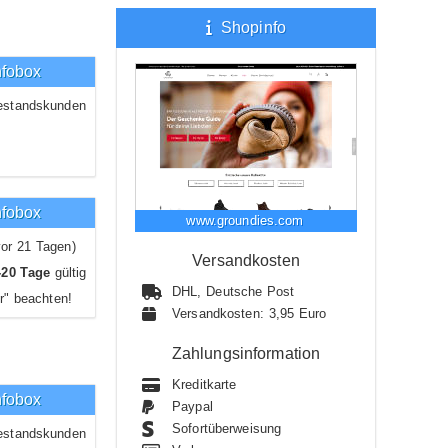
Shopinfo
nfobox
estandskunden
nfobox
www.groundies.com
or 21 Tagen)
Versandkosten
-20 Tage
gültig
DHL, Deutsche Post
r" beachten!
Versandkosten: 3,95 Euro
Zahlungsinformation
Kreditkarte
nfobox
Paypal
Sofortüberweisung
estandskunden