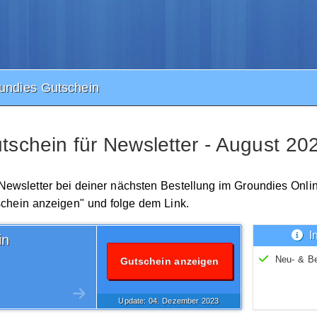
undies Gutschein
schein für Newsletter - August 20
 Newsletter bei deiner nächsten Bestellung im Groundies Onli
schein anzeigen" und folge dem Link.
I
in
Neu- & B
Gutschein anzeigen
Update: 04.
Dezember
2023