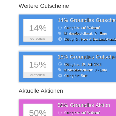
Weitere Gutscheine
14% Groundies Gutsche
14%
Gültig bis: auf Widerruf
Mindestbestellwert: 0,- Euro
Gültig für: Neu- & Bestandskund
GUTSCHEIN
15% Groundies Gutsche
15%
Gültig bis: 19.
Juli
2026
Mindestbestellwert: 0,- Euro
Gültig für: Sale
GUTSCHEIN
Aktuelle Aktionen
50% Groundies Aktion
50%
Gültig bis: auf Widerruf