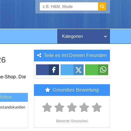
Kategorien
Teile es mit Deinen Freunden
26
ne-Shop. Die
Groundies Bewertung
nfobox
estandskunden
Bewerte Groundies