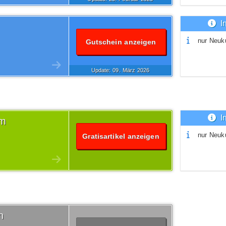
I
nur Neuk
Gutschein anzeigen
Update: 09.
März
2026
I
um
nur Neuk
Gratisartikel anzeigen
n