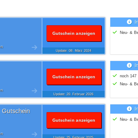
I
Neu- & B
Gutschein anzeigen
en
Update: 08.
März
2024
I
noch 147 
Gutschein anzeigen
Neu- & B
en
Update: 20.
Februar
2026
I
 Gutschein
Neu- & B
Gutschein anzeigen
en
Update: 25.
Februar
2025