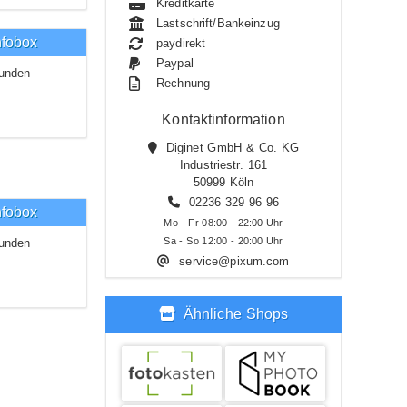
Kreditkarte
Lastschrift/Bankeinzug
nfobox
paydirekt
Paypal
unden
Rechnung
Kontaktinformation
Diginet GmbH & Co. KG
Industriestr. 161
50999 Köln
02236 329 96 96
nfobox
Mo - Fr 08:00 - 22:00 Uhr
Sa - So 12:00 - 20:00 Uhr
unden
service@pixum.com
Ähnliche Shops