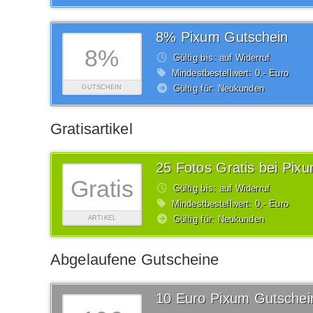
8% Pixum Gutschein
8%
Gültig bis: auf Widerruf
Mindestbestellwert: 0,- Euro
Gültig für: Neukunden
GUTSCHEIN
Gratisartikel
25 Fotos Gratis bei Pix
Gratis
Gültig bis: auf Widerruf
Mindestbestellwert: 0,- Euro
Gültig für: Neukunden
ARTIKEL
Abgelaufene Gutscheine
10 Euro Pixum Gutschei