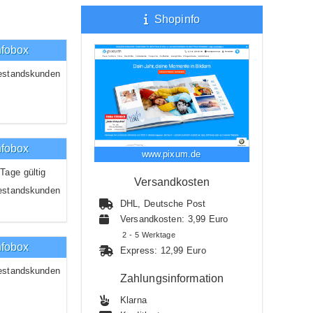
Shopinfo
nfobox
estandskunden
nfobox
www.pixum.de
Tage gültig
Versandkosten
estandskunden
DHL, Deutsche Post
Versandkosten: 3,99 Euro
2 - 5 Werktage
nfobox
Express: 12,99 Euro
estandskunden
Zahlungsinformation
Klarna