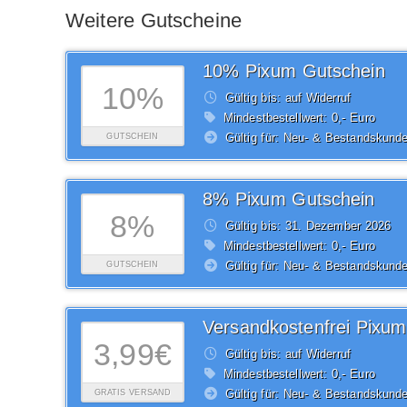
Weitere Gutscheine
10% Pixum Gutschein
10%
Gültig bis: auf Widerruf
Mindestbestellwert: 0,- Euro
Gültig für: Neu- & Bestandskund
GUTSCHEIN
8% Pixum Gutschein
8%
Gültig bis: 31.
Dezember
2026
Mindestbestellwert: 0,- Euro
Gültig für: Neu- & Bestandskund
GUTSCHEIN
Versandkostenfrei Pixum
3,99€
Gültig bis: auf Widerruf
Mindestbestellwert: 0,- Euro
Gültig für: Neu- & Bestandskund
GRATIS VERSAND