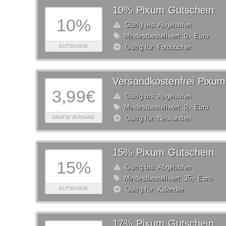
10% Pixum Gutschein
10%
Gültig bis: Abgelaufen
Mindestbestellwert: 0,- Euro
Gültig für: Fotobücher
GUTSCHEIN
Versandkostenfrei Pixum
3,99€
Gültig bis: Abgelaufen
Mindestbestellwert: 0,- Euro
Gültig für: Neukunden
GRATIS VERSAND
15% Pixum Gutschein
15%
Gültig bis: Abgelaufen
Mindestbestellwert: 35,- Euro
Gültig für: Kalender
GUTSCHEIN
17% Pixum Gutschein