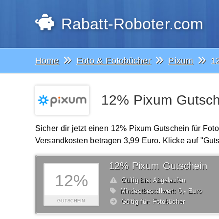
Rabatt-Roboter.com
Home
Foto & Fotobücher
Pixum
1
12% Pixum Gutsche
Sicher dir jetzt einen 12% Pixum Gutschein für Fo
Versandkosten betragen 3,99 Euro. Klicke auf "Gut
12% Pixum Gutschein
12%
Gültig bis: Abgelaufen
Mindestbestellwert: 0,- Euro
Gültig für: Fotobücher
GUTSCHEIN