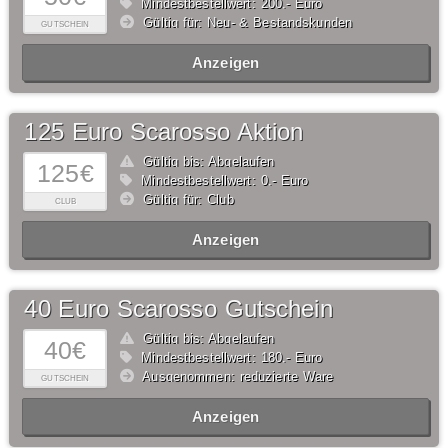
Mindestbestellwert: 200,- Euro
Gültig für: Neu- & Bestandskunden
GUTSCHEIN
Anzeigen
125 Euro Scarosso Aktion
Gültig bis: Abgelaufen
125€
Mindestbestellwert: 0,- Euro
Gültig für: Club
CLUB
Anzeigen
40 Euro Scarosso Gutschein
Gültig bis: Abgelaufen
40€
Mindestbestellwert: 180,- Euro
Ausgenommen: reduzierte Ware
GUTSCHEIN
Anzeigen