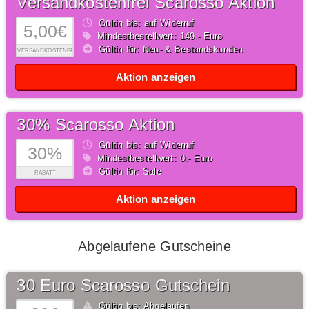
Versandkostenfrei Scarosso Aktion
Gültig bis: auf Widerruf
5,00€
Mindestbestellwert: 149,- Euro
Gültig für: Neu- & Bestandskunden
VERSANDKOSTENFREI
Aktion anzeigen
30% Scarosso Aktion
Gültig bis: auf Widerruf
30%
Mindestbestellwert: 0,- Euro
Gültig für: Sale
RABATT
Aktion anzeigen
Abgelaufene Gutscheine
30 Euro Scarosso Gutschein
Gültig bis: Abgelaufen