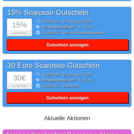
15% Scarosso Gutschein
Gültig bis: 31.
August
2026
15%
Mindestbestellwert: 0,- Euro
Gültig für: Neu- & Bestandskunden
GUTSCHEIN
Gutschein anzeigen
30 Euro Scarosso Gutschein
Gültig bis: 31.
August
2026
30€
Mindestbestellwert: 0,- Euro
Gültig für: Sneakers
GUTSCHEIN
Gutschein anzeigen
Aktuelle Aktionen