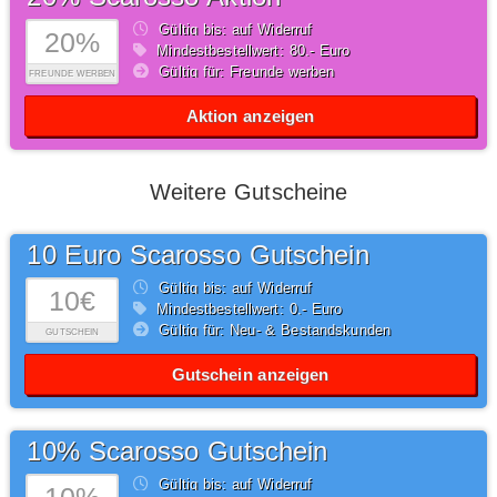
Gültig bis: auf Widerruf
20%
Mindestbestellwert: 80,- Euro
Gültig für: Freunde werben
FREUNDE WERBEN
Aktion anzeigen
Weitere Gutscheine
10 Euro Scarosso Gutschein
Gültig bis: auf Widerruf
10€
Mindestbestellwert: 0,- Euro
Gültig für: Neu- & Bestandskunden
GUTSCHEIN
Gutschein anzeigen
10% Scarosso Gutschein
Gültig bis: auf Widerruf