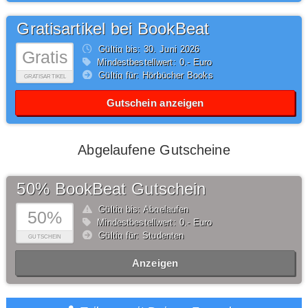
Gratisartikel bei BookBeat
Gültig bis: 30.
Juni
2026
Gratis
Mindestbestellwert: 0,- Euro
Gültig für: Hörbücher Books
GRATISARTIKEL
Gutschein anzeigen
Abgelaufene Gutscheine
50% BookBeat Gutschein
Gültig bis: Abgelaufen
50%
Mindestbestellwert: 0,- Euro
Gültig für: Studenten
GUTSCHEIN
Anzeigen