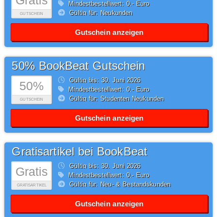
Gratis
Mindestbestellwert: 0,- Euro
Gültig für: Neukunden
GUTSCHEIN
Gutschein anzeigen
50% BookBeat Gutschein
Gültig bis: 30.
Juni
2026
50%
Mindestbestellwert: 0,- Euro
Gültig für: Studenten Neukunden
GUTSCHEIN
Gutschein anzeigen
Gratisartikel bei BookBeat
Gültig bis: 30.
Juni
2026
Gratis
Mindestbestellwert: 0,- Euro
Gültig für: Neu- & Bestandskunden
GRATISARTIKEL
Gutschein anzeigen