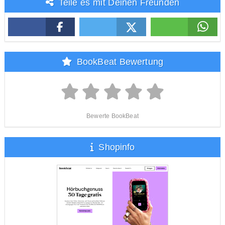
Teile es mit Deinen Freunden
BookBeat Bewertung
Bewerte BookBeat
Shopinfo