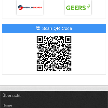
Scan QR-Code
Übersicht
Home