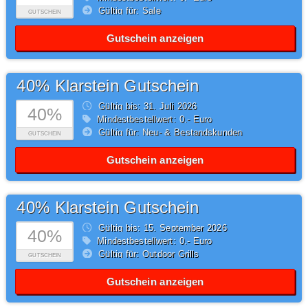
Gültig für: Sale
GUTSCHEIN
Gutschein anzeigen
40% Klarstein Gutschein
Gültig bis: 31.
Juli
2026
40%
Mindestbestellwert: 0,- Euro
Gültig für: Neu- & Bestandskunden
GUTSCHEIN
Gutschein anzeigen
40% Klarstein Gutschein
Gültig bis: 15.
September
2026
40%
Mindestbestellwert: 0,- Euro
Gültig für: Outdoor Grills
GUTSCHEIN
Gutschein anzeigen