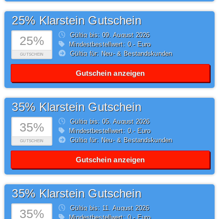
25% Klarstein Gutschein
Gültig bis: 09.
August
2026
25%
Mindestbestellwert: 0,- Euro
Gültig für: Neu- & Bestandskunden
GUTSCHEIN
Gutschein anzeigen
35% Klarstein Gutschein
Gültig bis: 05.
August
2026
35%
Mindestbestellwert: 0,- Euro
Gültig für: Neu- & Bestandskunden
GUTSCHEIN
Gutschein anzeigen
35% Klarstein Gutschein
Gültig bis: 11.
August
2026
35%
Mindestbestellwert: 0,- Euro