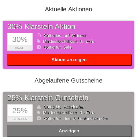
Aktuelle Aktionen
30% Klarstein Aktion
Gültig bis: auf Widerruf
30%
Mindestbestellwert: 0,- Euro
Gültig für: Sale
RABATT
Aktion anzeigen
Abgelaufene Gutscheine
25% Klarstein Gutschein
Gültig bis: Abgelaufen
25%
Mindestbestellwert: 0,- Euro
Gültig für: Neu- & Bestandskunden
GUTSCHEIN
Anzeigen