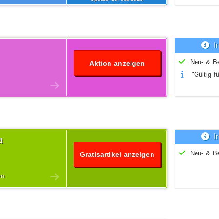
I
Neu- & B
Aktion anzeigen
"Gültig fü
I
a
Neu- & B
Gratisartikel anzeigen
en