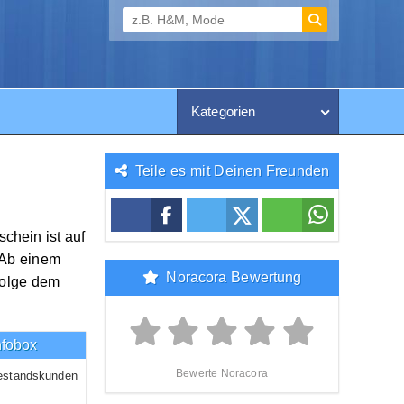
Kategorien
Teile es mit Deinen Freunden
chein ist auf
 Ab einem
Noracora Bewertung
folge dem
nfobox
Bewerte Noracora
estandskunden