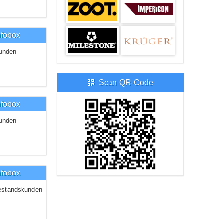
nfobox
unden
Scan QR-Code
nfobox
unden
nfobox
estandskunden