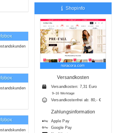
Shopinfo
nfobox
estandskunden
noracora.com
Versandkosten
nfobox
Versandkosten: 7,31 Euro
estandskunden
9–16 Werktage
Versandkostenfrei ab: 80,- €
Zahlungsinformation
nfobox
Apple Pay
Google Pay
estandskunden