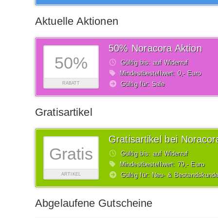
Aktuelle Aktionen
50% Noracora Aktion
50%
Gültig bis: auf Widerruf
Mindestbestellwert: 0,- Euro
Gültig für: Sale
RABATT
Gratisartikel
Gratisartikel bei Noracor
Gratis
Gültig bis: auf Widerruf
Mindestbestellwert: 79,- Euro
Gültig für: Neu- & Bestandskund
ARTIKEL
Abgelaufene Gutscheine