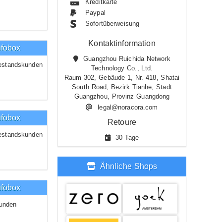
Kreditkarte
Paypal
Sofortüberweisung
Kontaktinformation
nfobox
Guangzhou Ruichida Network
estandskunden
Technology Co., Ltd.
Raum 302, Gebäude 1, Nr. 418, Shatai
South Road, Bezirk Tianhe, Stadt
Guangzhou, Provinz Guangdong
legal@noracora.com
nfobox
Retoure
estandskunden
30 Tage
Ähnliche Shops
nfobox
unden