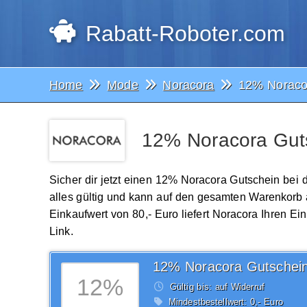
Rabatt-Roboter.com
Home
Mode
Noracora
12% Noraco
12% Noracora Guts
Sicher dir jetzt einen 12% Noracora Gutschein bei 
alles gültig und kann auf den gesamten Warenkorb
Einkaufwert von 80,- Euro liefert Noracora Ihren Ei
Link.
12% Noracora Gutschei
12%
Gültig bis: auf Widerruf
Mindestbestellwert: 0,- Euro