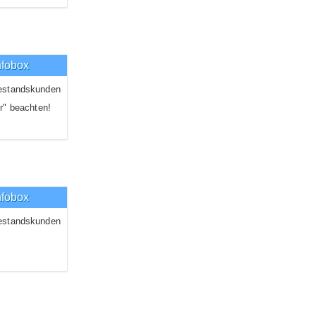
nfobox
estandskunden
r" beachten!
nfobox
estandskunden