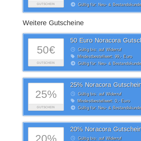
Gültig für: Neu- & Bestandskund
GUTSCHEIN
Weitere Gutscheine
50 Euro Noracora Gutsc
50€
Gültig bis: auf Widerruf
Mindestbestellwert: 99,- Euro
Gültig für: Neu- & Bestandskund
GUTSCHEIN
25% Noracora Gutschei
25%
Gültig bis: auf Widerruf
Mindestbestellwert: 0,- Euro
Gültig für: Neu- & Bestandskund
GUTSCHEIN
20% Noracora Gutschei
20%
Gültig bis: auf Widerruf