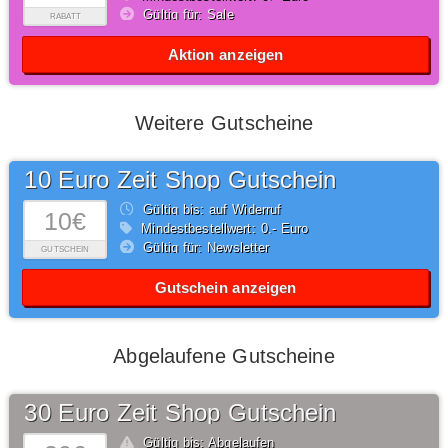
Gültig für: Sale
RABATT
Aktion anzeigen
Weitere Gutscheine
10 Euro Zeit Shop Gutschein
Gültig bis: auf Widerruf
10€
Mindestbestellwert: 0,- Euro
Gültig für: Newsletter
GUTSCHEIN
Gutschein anzeigen
Abgelaufene Gutscheine
30 Euro Zeit Shop Gutschein
Gültig bis: Abgelaufen