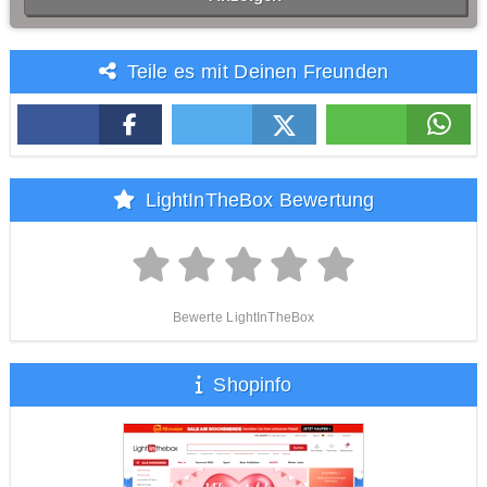
Teile es mit Deinen Freunden
LightInTheBox Bewertung
Bewerte LightInTheBox
Shopinfo