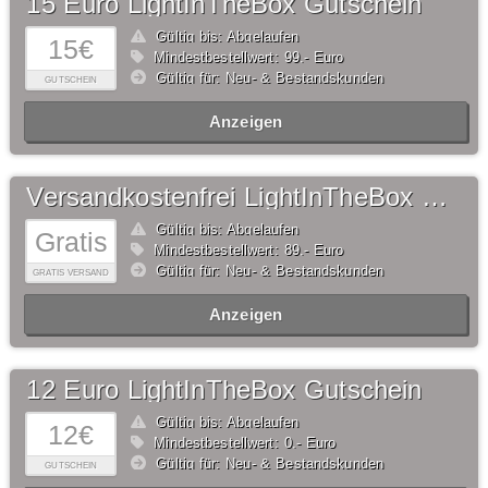
15 Euro LightInTheBox Gutschein
Gültig bis: Abgelaufen
15€
Mindestbestellwert: 99,- Euro
Gültig für: Neu- & Bestandskunden
GUTSCHEIN
Anzeigen
Versandkostenfrei LightInTheBox Gutschein
Gültig bis: Abgelaufen
Gratis
Mindestbestellwert: 89,- Euro
Gültig für: Neu- & Bestandskunden
GRATIS VERSAND
Anzeigen
12 Euro LightInTheBox Gutschein
Gültig bis: Abgelaufen
12€
Mindestbestellwert: 0,- Euro
Gültig für: Neu- & Bestandskunden
GUTSCHEIN