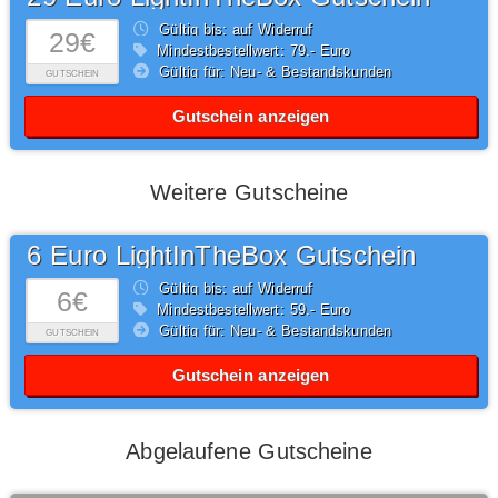
Gültig bis: auf Widerruf
29€
Mindestbestellwert: 79,- Euro
Gültig für: Neu- & Bestandskunden
GUTSCHEIN
Gutschein anzeigen
Weitere Gutscheine
6 Euro LightInTheBox Gutschein
Gültig bis: auf Widerruf
6€
Mindestbestellwert: 59,- Euro
Gültig für: Neu- & Bestandskunden
GUTSCHEIN
Gutschein anzeigen
Abgelaufene Gutscheine