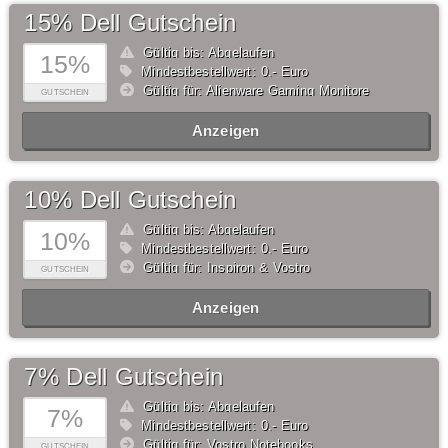
15% Dell Gutschein
Gültig bis: Abgelaufen
15%
Mindestbestellwert: 0,- Euro
Gültig für: Alienware Gaming Monitore
GUTSCHEIN
Anzeigen
10% Dell Gutschein
Gültig bis: Abgelaufen
10%
Mindestbestellwert: 0,- Euro
Gültig für: Inspiron & Vostro
GUTSCHEIN
Anzeigen
7% Dell Gutschein
Gültig bis: Abgelaufen
7%
Mindestbestellwert: 0,- Euro
Gültig für: Vostro Notebooks
GUTSCHEIN