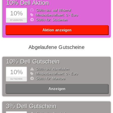
10% Dell Aktion
Gültig bis: auf Widerruf
10%
Mindestbestellwert: 0,- Euro
Gültig für: Studenten
STUDENTEN
Aktion anzeigen
Abgelaufene Gutscheine
10% Dell Gutschein
Gültig bis: Abgelaufen
10%
Mindestbestellwert: 0,- Euro
Gültig für: Monitore
GUTSCHEIN
Anzeigen
3% Dell Gutschein