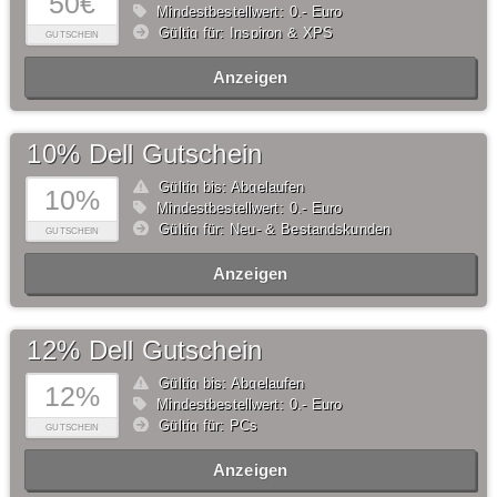
50€
Mindestbestellwert: 0,- Euro
Gültig für: Inspiron & XPS
GUTSCHEIN
Anzeigen
10% Dell Gutschein
Gültig bis: Abgelaufen
10%
Mindestbestellwert: 0,- Euro
Gültig für: Neu- & Bestandskunden
GUTSCHEIN
Anzeigen
12% Dell Gutschein
Gültig bis: Abgelaufen
12%
Mindestbestellwert: 0,- Euro
Gültig für: PCs
GUTSCHEIN
Anzeigen