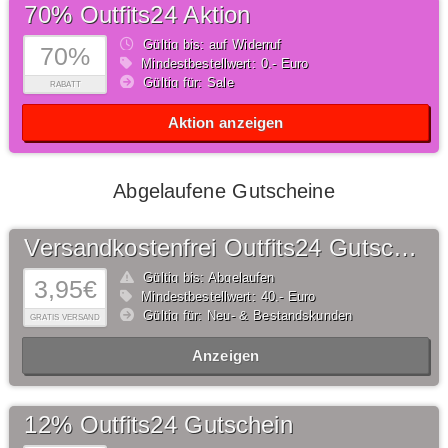
70% Outfits24 Aktion
Gültig bis: auf Widerruf
70%
Mindestbestellwert: 0,- Euro
Gültig für: Sale
RABATT
Aktion anzeigen
Abgelaufene Gutscheine
Versandkostenfrei Outfits24 Gutschein
Gültig bis: Abgelaufen
3,95€
Mindestbestellwert: 40,- Euro
Gültig für: Neu- & Bestandskunden
GRATIS VERSAND
Anzeigen
12% Outfits24 Gutschein