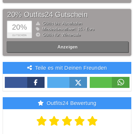
20% Outfits24 Gutschein
Gültig bis: Abgelaufen
20%
Mindestbestellwert: 15,- Euro
Gültig für: Wintersale
GUTSCHEIN
Anzeigen
Teile es mit Deinen Freunden
Outfits24 Bewertung