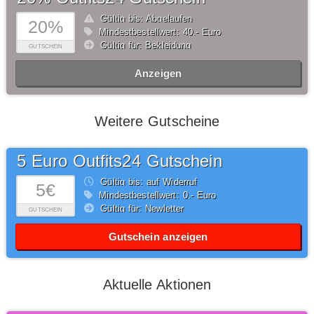
Gültig bis: Abgelaufen
20%
Mindestbestellwert: 40,- Euro
Gültig für: Bekleidung
GUTSCHEIN
Anzeigen
Weitere Gutscheine
5 Euro Outfits24 Gutschein
Gültig bis: auf Widerruf
5€
Mindestbestellwert: 0,- Euro
Gültig für: Newletter
GUTSCHEIN
Gutschein anzeigen
Aktuelle Aktionen