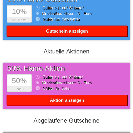
Gültig bis: auf Widerruf
10%
Mindestbestellwert: 0,- Euro
Gültig für: Newsletter
GUTSCHEIN
Gutschein anzeigen
Aktuelle Aktionen
50% Hanro Aktion
Gültig bis: auf Widerruf
50%
Mindestbestellwert: 0,- Euro
Gültig für: Sale
RABATT
Aktion anzeigen
Abgelaufene Gutscheine