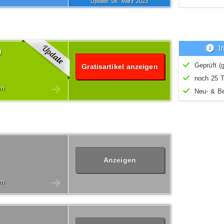
Update: 08.
März
2023
I
p
Geprüft (g
Gratisartikel anzeigen
noch 25 T
en
Neu- & B
Anzeigen
en