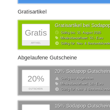
Gratisartikel
Gratisartikel bei Sodapo
Gratis
Gültig bis: 31.
August
2026
Mindestbestellwert: 50,- Euro
Gültig für: Neu- & Bestandskund
ARTIKEL
Abgelaufene Gutscheine
20% Sodapop Gutschein
20%
Gültig bis: Abgelaufen
Mindestbestellwert: 59,- Euro
Gültig für: Neu- & Bestandskund
GUTSCHEIN
15% Sodapop Gutschein