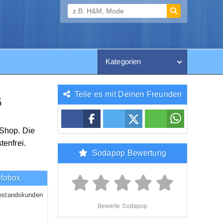
Kategorien
Teile es mit Deinen Freunden
6
-Shop. Die
enfrei.
Sodapop Bewertung
nfobox
estandskunden
Bewerte Sodapop