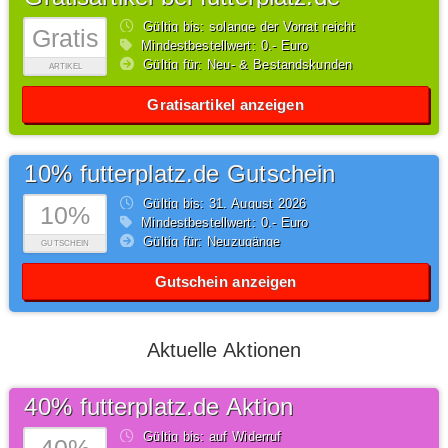
Gültig bis: solange der Vorrat reicht
Gratis
Mindestbestellwert: 0,- Euro
Gültig für: Neu- & Bestandskunden
ARTIKEL
Gratisartikel anzeigen
10% futterplatz.de Gutschein
Gültig bis: 31.
August
2026
10%
Mindestbestellwert: 0,- Euro
Gültig für: Neuzugänge
GUTSCHEIN
Gutschein anzeigen
Aktuelle Aktionen
40% futterplatz.de Aktion
Gültig bis: auf Widerruf