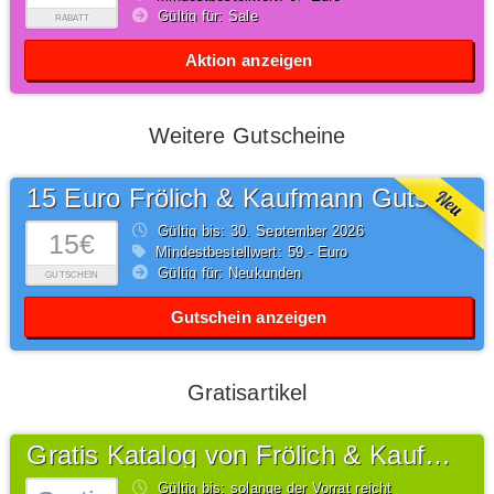
Gültig für: Sale
RABATT
Aktion anzeigen
Weitere Gutscheine
15 Euro Frölich & Kaufmann Gutschein
Gültig bis: 30.
September
2026
15€
Mindestbestellwert: 59,- Euro
Gültig für: Neukunden
GUTSCHEIN
Gutschein anzeigen
Gratisartikel
Gratis Katalog von Frölich & Kaufmann
Gültig bis: solange der Vorrat reicht