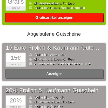
Gratis
Mindestbestellwert: 0,- Euro
Gültig für: Neu- & Bestandskunden
KATALOG
Gratisartikel anzeigen
Abgelaufene Gutscheine
15 Euro Frölich & Kaufmann Gutschein
Gültig bis: Abgelaufen
15€
Mindestbestellwert: 0,- Euro
Ausgenommen: preisgebundene Bücher
GUTSCHEIN
Anzeigen
20% Frölich & Kaufmann Gutschein
Gültig bis: Abgelaufen
20%
Mindestbestellwert: 0,- Euro
Gültig für: Kalender
GUTSCHEIN