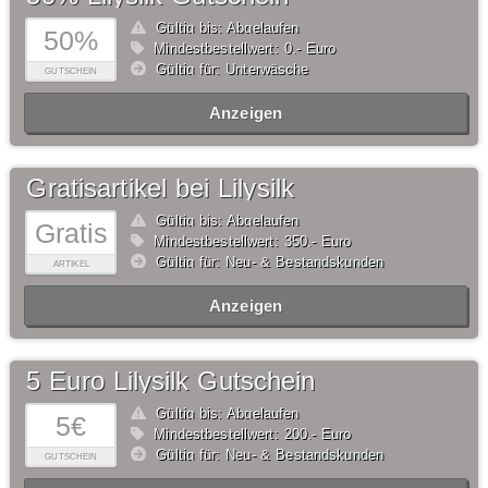
Gültig bis: Abgelaufen
50%
Mindestbestellwert: 0,- Euro
Gültig für: Unterwäsche
GUTSCHEIN
Anzeigen
Gratisartikel bei Lilysilk
Gültig bis: Abgelaufen
Gratis
Mindestbestellwert: 350,- Euro
Gültig für: Neu- & Bestandskunden
ARTIKEL
Anzeigen
5 Euro Lilysilk Gutschein
Gültig bis: Abgelaufen
5€
Mindestbestellwert: 200,- Euro
Gültig für: Neu- & Bestandskunden
GUTSCHEIN