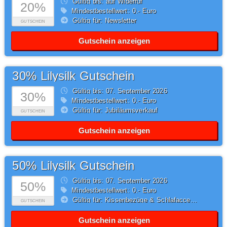
Gültig bis: auf Widerruf
20%
Mindestbestellwert: 0,- Euro
Gültig für: Newsletter
GUTSCHEIN
Gutschein anzeigen
30% Lilysilk Gutschein
Gültig bis: 07.
September
2026
30%
Mindestbestellwert: 0,- Euro
Gültig für: Jubiläumsverkauf
GUTSCHEIN
Gutschein anzeigen
50% Lilysilk Gutschein
Gültig bis: 07.
September
2026
50%
Mindestbestellwert: 0,- Euro
Gültig für: Kissenbezüge & Schlafaccessoires
GUTSCHEIN
Gutschein anzeigen